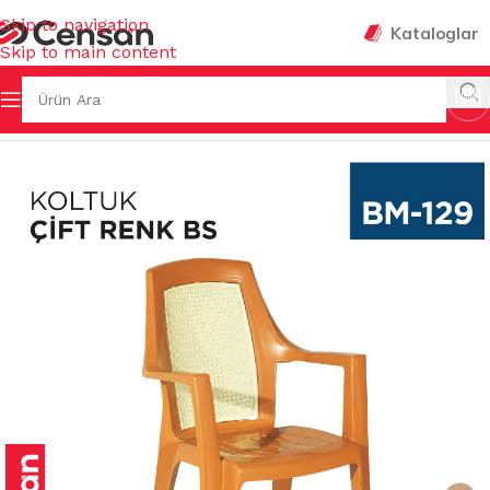
Skip to navigation
Kataloglar
Skip to main content
fa
/
BAHÇE MALZEMELERİ
/
SANDALYE & KOLTUK & MİNDER