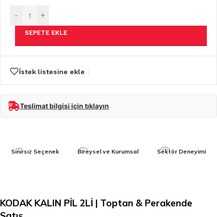
-
+
SEPETE EKLE
İstek listesine ekle
Teslimat bilgisi için tıklayın
Sınırsız Seçenek
Bireysel ve Kurumsal
Sektör Deneyimi
KODAK KALIN PİL 2Lİ | Toptan & Perakende
Satış