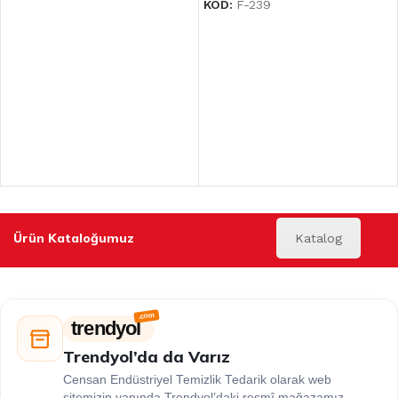
KOD:
F-239
Ürün Kataloğumuz
Katalog
trendyol
Trendyol’da da Varız
Censan Endüstriyel Temizlik Tedarik olarak web
sitemizin yanında Trendyol’daki resmî mağazamız