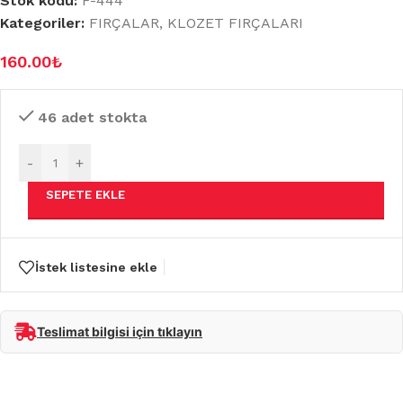
Stok kodu:
F-444
Kategoriler:
FIRÇALAR
,
KLOZET FIRÇALARI
160.00
₺
46 adet stokta
-
+
SEPETE EKLE
İstek listesine ekle
Teslimat bilgisi için tıklayın