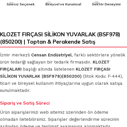
Sınırsız Seçenek
Bireysel ve Kurumsal
Sektör Deneyimi
KLOZET FIRÇASI SİLİKON YUVARLAK (BSF978)
(850200) | Toptan & Perakende Satış
İzmir merkezli
Censan Endüstriyel
, farklı sektörlere yönelik
ürün tedariği sağlayan bir tedarik firmasıdır.
KLOZET
FIRÇALARI
başlığı altında listelenen
KLOZET FIRÇASI
SİLİKON YUVARLAK (BSF978)(850200)
(Stok Kodu: F-444),
ticari ve bireysel kullanım ihtiyaçlarına uygun olarak satışa
sunulmaktadır.
Sipariş ve Satış Süreci
Ürün siparişlerinizi web sitemiz üzerinden ön ödeme
olmadan iletebilirsiniz. Siparişler değerlendirme sürecinin
ardından ödeme ve teslimat aşamasına alınmaktadır.