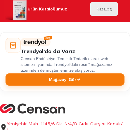
Ürün Kataloğumuz
Katalog
trendyol
Trendyol’da da Varız
Censan Endüstriyel Temizlik Tedarik olarak web
sitemizin yanında Trendyol’daki resmî mağazamız
üzerinden de müşterilerimize ulaşıyoruz.
Mağazayı Gör
Yenişehir Mah. 1145/6 Sk. N:4/D Gıda Çarşısı Konak/