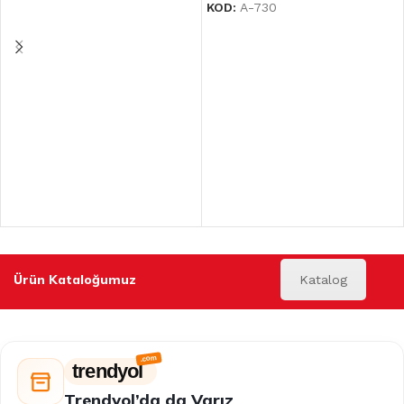
KOD:
A-730
Ürün Kataloğumuz
Katalog
trendyol
Trendyol’da da Varız