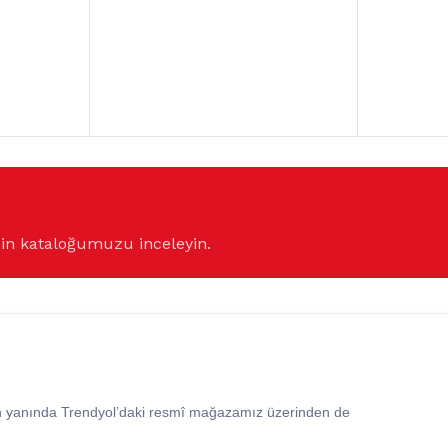
çin kataloğumuzu inceleyin.
in yanında Trendyol’daki resmî mağazamız üzerinden de