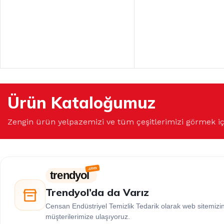
Ürün Kataloğumuz
Zengin ürün yelpazemizi ve tüm çeşitlerimizi görmek i
trendyol
Trendyol’da da Varız
Censan Endüstriyel Temizlik Tedarik olarak web sitemiz
müşterilerimize ulaşıyoruz.