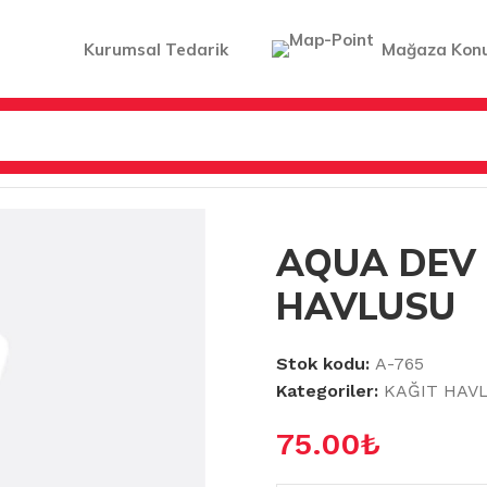
Kurumsal Tedarik
Mağaza Kon
/
AQUA DEV MUTFAK HAVLUSU
AQUA DEV
HAVLUSU
Stok kodu:
A-765
Kategoriler:
KAĞIT HAV
75.00
₺