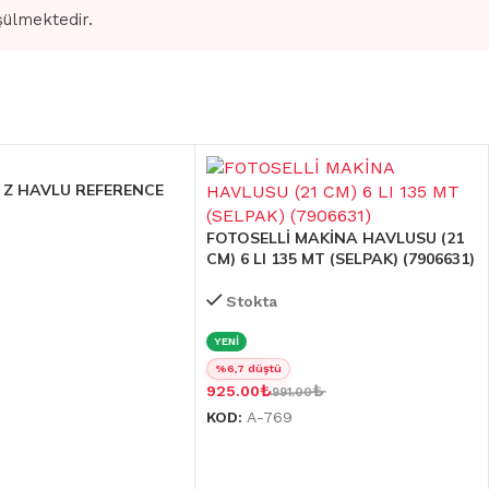
şülmektedir.
 Z HAVLU REFERENCE
FOTOSELLİ MAKİNA HAVLUSU (21
CM) 6 LI 135 MT (SELPAK) (7906631)
Stokta
YENİ
%6,7 düştü
₺
₺
925.00
991.00
KOD:
A-769