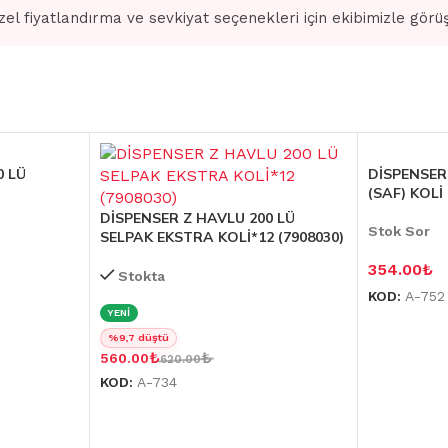
zel fiyatlandırma ve sevkiyat seçenekleri için ekibimizle görü
0 LÜ
DİSPENSER
(SAF) KOLİ
DİSPENSER Z HAVLU 200 LÜ
Stok Sor
SELPAK EKSTRA KOLİ*12 (7908030)
354.00
₺
Stokta
KOD:
A-752
YENİ
%9,7 düştü
₺
₺
560.00
620.00
KOD:
A-734