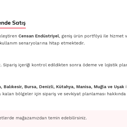
nde Satış
kleştiren
Censan Endüstriyel
, geniş ürün portföyü ile hizmet
 kullanım senaryolarına hitap etmektedir.
ipariş içeriği kontrol edildikten sonra ödeme ve lojistik planl
n, Balıkesir, Bursa, Denizli, Kütahya, Manisa, Muğla ve Uşak
i
nda kalan bölgeler için sipariş ve sevkiyat planlaması hakkınd
tlerde mağazamızdan temin edebilirsiniz.