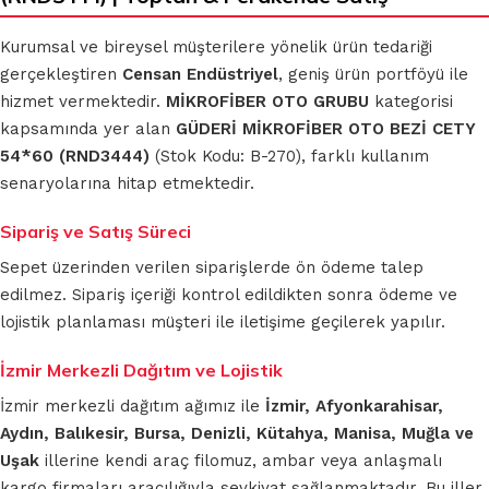
Kurumsal ve bireysel müşterilere yönelik ürün tedariği
gerçekleştiren
Censan Endüstriyel
, geniş ürün portföyü ile
hizmet vermektedir.
MİKROFİBER OTO GRUBU
kategorisi
kapsamında yer alan
GÜDERİ MİKROFİBER OTO BEZİ CETY
54*60 (RND3444)
(Stok Kodu: B-270), farklı kullanım
senaryolarına hitap etmektedir.
Sipariş ve Satış Süreci
Sepet üzerinden verilen siparişlerde ön ödeme talep
edilmez. Sipariş içeriği kontrol edildikten sonra ödeme ve
lojistik planlaması müşteri ile iletişime geçilerek yapılır.
İzmir Merkezli Dağıtım ve Lojistik
İzmir merkezli dağıtım ağımız ile
İzmir, Afyonkarahisar,
Aydın, Balıkesir, Bursa, Denizli, Kütahya, Manisa, Muğla ve
Uşak
illerine kendi araç filomuz, ambar veya anlaşmalı
kargo firmaları aracılığıyla sevkiyat sağlanmaktadır. Bu iller