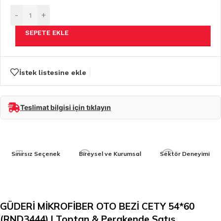
-
+
SEPETE EKLE
İstek listesine ekle
Teslimat bilgisi için tıklayın
Sınırsız Seçenek
Bireysel ve Kurumsal
Sektör Deneyimi
GÜDERİ MİKROFİBER OTO BEZİ CETY 54*60
(RND3444) | Toptan & Perakende Satış