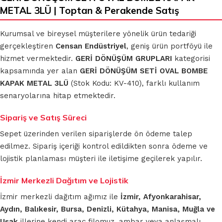
METAL 3LÜ | Toptan & Perakende Satış
Kurumsal ve bireysel müşterilere yönelik ürün tedariği
gerçekleştiren
Censan Endüstriyel
, geniş ürün portföyü ile
hizmet vermektedir.
GERİ DÖNÜŞÜM GRUPLARI
kategorisi
kapsamında yer alan
GERİ DÖNÜŞÜM SETİ OVAL BOMBE
KAPAK METAL 3LÜ
(Stok Kodu: KV-410), farklı kullanım
senaryolarına hitap etmektedir.
Sipariş ve Satış Süreci
Sepet üzerinden verilen siparişlerde ön ödeme talep
edilmez. Sipariş içeriği kontrol edildikten sonra ödeme ve
lojistik planlaması müşteri ile iletişime geçilerek yapılır.
İzmir Merkezli Dağıtım ve Lojistik
İzmir merkezli dağıtım ağımız ile
İzmir, Afyonkarahisar,
Aydın, Balıkesir, Bursa, Denizli, Kütahya, Manisa, Muğla ve
Uşak
illerine kendi araç filomuz, ambar veya anlaşmalı