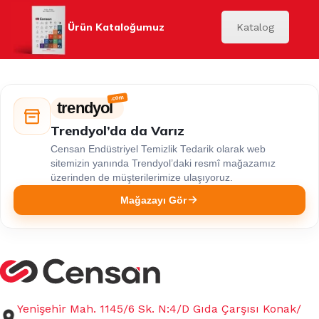
Ürün Kataloğumuz
Katalog
trendyol
Trendyol’da da Varız
Censan Endüstriyel Temizlik Tedarik olarak web
sitemizin yanında Trendyol’daki resmî mağazamız
üzerinden de müşterilerimize ulaşıyoruz.
Mağazayı Gör
Yenişehir Mah. 1145/6 Sk. N:4/D Gıda Çarşısı Konak/