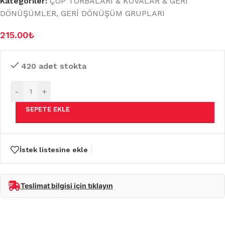
Kategoriler:
ÇÖP TORBALARI & KOVALAR & GERİ
DÖNÜŞÜMLER
,
GERİ DÖNÜŞÜM GRUPLARI
215.00
₺
420 adet stokta
-
+
SEPETE EKLE
İstek listesine ekle
Teslimat bilgisi için tıklayın