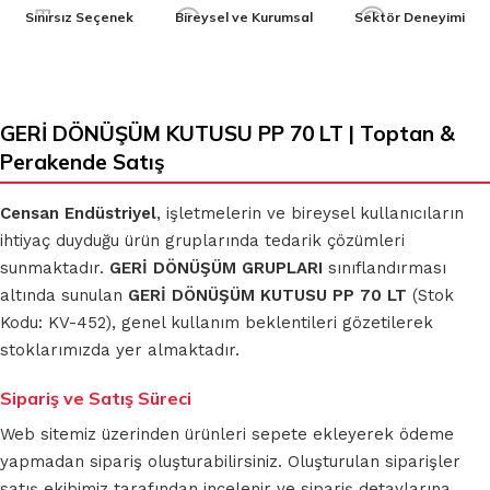
Sınırsız Seçenek
Bireysel ve Kurumsal
Sektör Deneyimi
GERİ DÖNÜŞÜM KUTUSU PP 70 LT | Toptan &
Perakende Satış
Censan Endüstriyel
, işletmelerin ve bireysel kullanıcıların
ihtiyaç duyduğu ürün gruplarında tedarik çözümleri
sunmaktadır.
GERİ DÖNÜŞÜM GRUPLARI
sınıflandırması
altında sunulan
GERİ DÖNÜŞÜM KUTUSU PP 70 LT
(Stok
Kodu: KV-452), genel kullanım beklentileri gözetilerek
stoklarımızda yer almaktadır.
Sipariş ve Satış Süreci
Web sitemiz üzerinden ürünleri sepete ekleyerek ödeme
yapmadan sipariş oluşturabilirsiniz. Oluşturulan siparişler
satış ekibimiz tarafından incelenir ve sipariş detaylarına