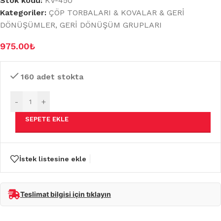
Stok kodu:
KV-450
Kategoriler:
ÇÖP TORBALARI & KOVALAR & GERİ
DÖNÜŞÜMLER
,
GERİ DÖNÜŞÜM GRUPLARI
975.00
₺
160 adet stokta
-
+
SEPETE EKLE
İstek listesine ekle
Teslimat bilgisi için tıklayın