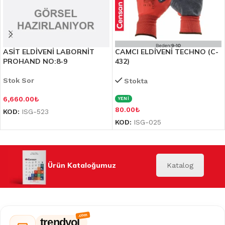
ASİT ELDİVENİ LABORNİT
CAMCI ELDİVENİ TECHNO (C-
PROHAND NO:8-9
432)
Stok Sor
Stokta
6,660.00
₺
YENİ
80.00
₺
KOD:
ISG-523
KOD:
ISG-025
Ürün Kataloğumuz
Katalog
trendyol