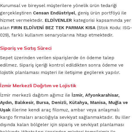
Kurumsal ve bireysel müşterilere yönelik ürün tedariği
gerçekleştiren
Censan Endüstriyel
, geniş ürün portföyü ile
hizmet vermektedir.
ELDİVENLER
kategorisi kapsamında yer
alan
FIRIN ELDİVENİ BEZ TEK PARMAK KISA
(Stok Kodu: ISG-
029), farklı kullanım senaryolarına hitap etmektedir.
Sipariş ve Satış Süreci
Sepet üzerinden verilen siparişlerde ön ödeme talep
edilmez. Sipariş içeriği kontrol edildikten sonra ödeme ve
lojistik planlaması müşteri ile iletişime geçilerek yapılır.
İzmir Merkezli Dağıtım ve Lojistik
İzmir merkezli dağıtım ağımız ile
İzmir, Afyonkarahisar,
Aydın, Balıkesir, Bursa, Denizli, Kütahya, Manisa, Muğla ve
Uşak
illerine kendi araç filomuz, ambar veya anlaşmalı
kargo firmaları aracılığıyla sevkiyat sağlanmaktadır. Bu iller
dışında kalan bölgeler için sipariş ve sevkiyat planlaması