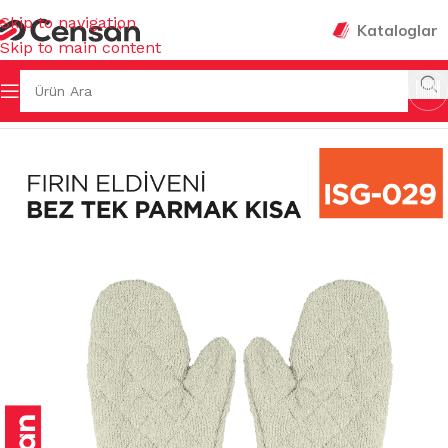
Skip to navigation
Kataloglar
Skip to main content
Ana Sayfa
/
İŞ GÜVENLİĞİ & HIRDAVAT
/
ELDİVENLER