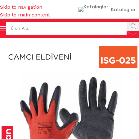
Skip to navigation
Kataloglar
Skip to main content
Ana Sayfa
/
İŞ GÜVENLİĞİ & HIRDAVAT
/
ELDİVENLER