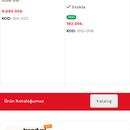
Stok Sor
Stokta
6,660.00
₺
YENİ
KOD:
ISG-523
182.00
₺
KOD:
ISG-008
Ürün Kataloğumuz
Katalog