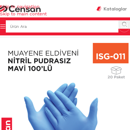
Skip to navigation
Kataloglar
Skip to main content
Ana Sayfa
/
İŞ GÜVENLİĞİ & HIRDAVAT
/
ELDİVENLER