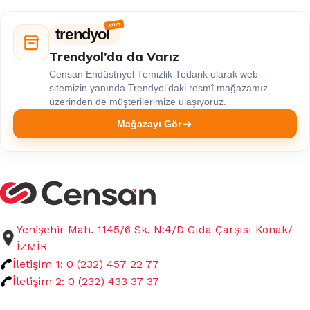
trendyol
Trendyol’da da Varız
Censan Endüstriyel Temizlik Tedarik olarak web
sitemizin yanında Trendyol’daki resmî mağazamız
üzerinden de müşterilerimize ulaşıyoruz.
Mağazayı Gör
Yenişehir Mah. 1145/6 Sk. N:4/D Gıda Çarşısı Konak/
İZMİR
İletişim 1: 0 (232) 457 22 77
İletişim 2: 0 (232) 433 37 37