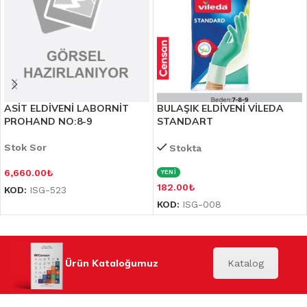
ASİT ELDİVENİ LABORNİT
BULAŞIK ELDİVENİ VİLEDA
PROHAND NO:8-9
STANDART
Stok Sor
Stokta
6,660.00
₺
YENİ
182.00
₺
KOD:
ISG-523
KOD:
ISG-008
Ürün Kataloğumuz
Katalog