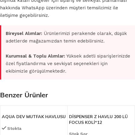
dışında kalan bölgeler için sipariş ve sevkiyat planlaması
hakkında WhatsApp üzerinden müşteri temsilcimiz ile
iletişime geçebilirsiniz.
Bireysel Alımlar:
Ürünlerimizi perakende olarak, düşük
adetlerde mağazamızdan temin edebilirsiniz.
Kurumsal & Toplu Alımlar:
Yüksek adetli siparişlerinizde
özel fiyatlandırma ve sevkiyat seçenekleri için
ekibimizle görüşülmektedir.
Benzer Ürünler
AQUA DEV MUTFAK HAVLUSU
DİSPENSER Z HAVLU 200 LÜ
FOCUS KOLİ*12
Stokta
Stok Sor