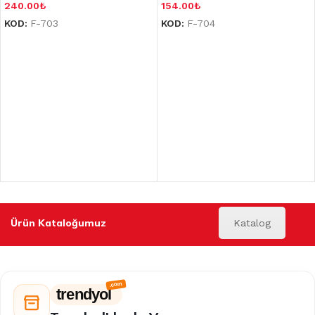
240.00
₺
154.00
₺
KOD:
F-703
KOD:
F-704
Ürün Kataloğumuz
Katalog
trendyol