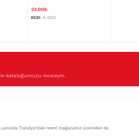
23.00
₺
KOD:
A-003
çin kataloğumuzu inceleyin.
in yanında Trendyol’daki resmî mağazamız üzerinden de