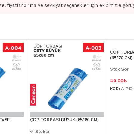
zel fiyatlandırma ve sevkiyat seçenekleri için ekibimizle görü
ÇÖP TORBA
(65*70 CM)
Stok Sor
40.00
₺
KOD:
A-719
EVSEL
ÇÖP TORBASI BÜYÜK (65*80 CM)
Stokta