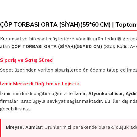
ÇÖP TORBASI ORTA (SİYAH)(55*60 CM) | Toptan 
KLASIK
MİKROFİBER
BEZLER
TEMİZLİK
Kurumsal ve bireysel müşterilere yönelik ürün tedariği gerçe
BEZLERİ
alan
ÇÖP TORBASI ORTA (SİYAH)(55*60 CM)
(Stok Kodu: A-7
MUHTELİF
Sipariş ve Satış Süreci
TEMİZLİK
MİKROFİBER
BEZLERİ
OTO GRUBU
Sepet üzerinden verilen siparişlerde ön ödeme talep edilmez. S
İzmir Merkezli Dağıtım ve Lojistik
İzmir merkezli dağıtım ağımız ile
İzmir, Afyonkarahisar, Aydı
firmaları aracılığıyla sevkiyat sağlanmaktadır. Bu iller dışı
geçebilirsiniz.
Bireysel Alımlar:
Ürünlerimizi perakende olarak, düşük ade