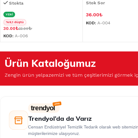
Stok Sor
Stokta
36.00
₺
YENİ
%9,1 düştü
KOD:
A-004
₺
₺
30.00
33.00
KOD:
A-006
Ürün Kataloğumuz
Zengin ürün yelpazemizi ve tüm çeşitlerimizi görmek i
trendyol
Trendyol’da da Varız
Censan Endüstriyel Temizlik Tedarik olarak web sitemiz
müşterilerimize ulaşıyoruz.