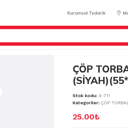
Kurumsal Tedarik
M
LER
/
ÇÖP TORBALARI
/
ÇÖP TORBASI ORTA (SİYAH)(55*60
ÇÖP TORBA
(SİYAH)(55
Stok kodu:
A-711
Kategoriler:
ÇÖP TORBA
25.00
₺