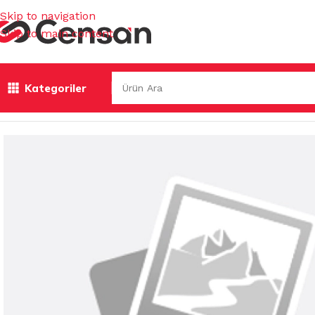
Skip to navigation
Skip to main content
Kategoriler
Ana Sayfa
/
ÇÖP TORBALARI & KOVALAR & GERİ DÖNÜŞÜM