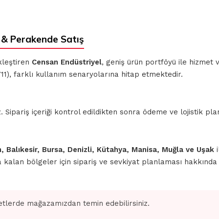
& Perakende Satış
kleştiren
Censan Endüstriyel
, geniş ürün portföyü ile hizmet
11), farklı kullanım senaryolarına hitap etmektedir.
ipariş içeriği kontrol edildikten sonra ödeme ve lojistik planl
n, Balıkesir, Bursa, Denizli, Kütahya, Manisa, Muğla ve Uşak
i
nda kalan bölgeler için sipariş ve sevkiyat planlaması hakkınd
tlerde mağazamızdan temin edebilirsiniz.