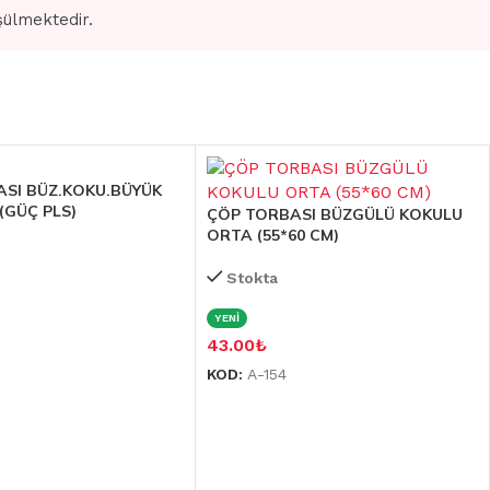
şülmektedir.
SI BÜZ.KOKU.BÜYÜK
 (GÜÇ PLS)
ÇÖP TORBASI BÜZGÜLÜ KOKULU
ORTA (55*60 CM)
Stokta
YENİ
43.00
₺
KOD:
A-154