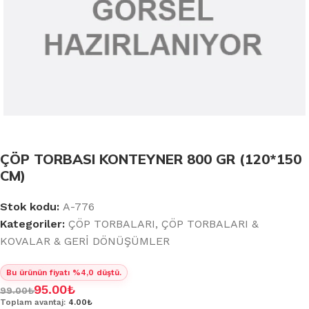
ÇÖP TORBASI KONTEYNER 800 GR (120*150
CM)
Stok kodu:
A-776
Kategoriler:
ÇÖP TORBALARI
,
ÇÖP TORBALARI &
KOVALAR & GERİ DÖNÜŞÜMLER
Bu ürünün fiyatı %4,0 düştü.
95.00
₺
99.00
₺
Toplam avantaj:
4.00₺