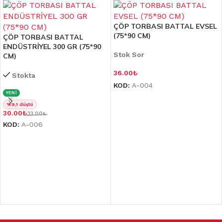
ÇÖP TORBASI BATTAL EVSEL
(75*90 CM)
ÇÖP TORBASI BATTAL
ENDÜSTRİYEL 300 GR (75*90
Stok Sor
CM)
36.00
₺
Stokta
KOD:
A-004
YENİ
%9,1 düştü
30.00
₺
33.00
₺
KOD:
A-006