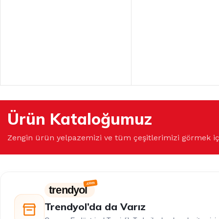
Ürün Kataloğumuz
Zengin ürün yelpazemizi ve tüm çeşitlerimizi görmek i
trendyol
Trendyol’da da Varız