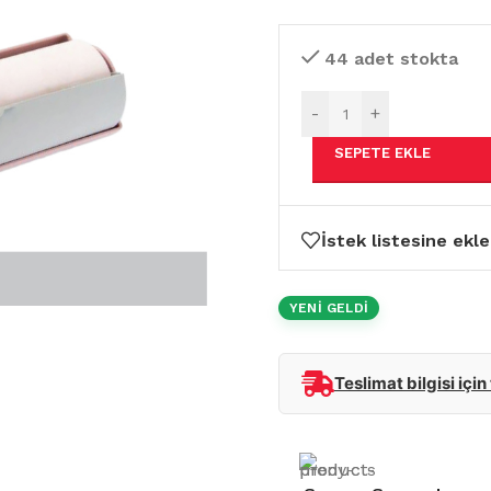
44 adet stokta
-
+
SEPETE EKLE
İstek listesine ekle
YENİ GELDİ
Teslimat bilgisi için