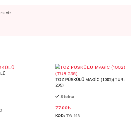
siniz.
ÜLÜ
TOZ PÜSKÜLÜ MAGİC (1002)(TUR-
235)
Stokta
77.00
₺
3
KOD:
TG-148