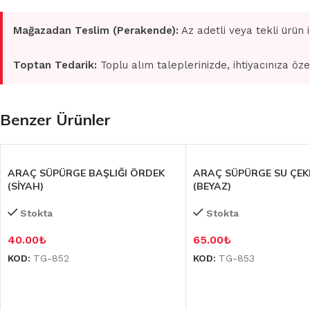
Mağazadan Teslim (Perakende):
Az adetli veya tekli ürün 
Toptan Tedarik:
Toplu alım taleplerinizde, ihtiyacınıza öze
Benzer Ürünler
ARAÇ SÜPÜRGE BAŞLIĞI ÖRDEK
ARAÇ SÜPÜRGE SU ÇEK
(SİYAH)
(BEYAZ)
Stokta
Stokta
40.00
₺
65.00
₺
KOD:
TG-852
KOD:
TG-853