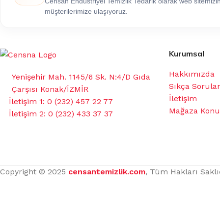
Censan Endüstriyel Temizlik Tedarik olarak web sitemiz
müşterilerimize ulaşıyoruz.
Kurumsal
Hakkımızda
Yenişehir Mah. 1145/6 Sk. N:4/D Gıda
Sıkça Sorula
Çarşısı Konak/İZMİR
İletişim
İletişim 1: 0 (232) 457 22 77
Mağaza Kon
İletişim 2: 0 (232) 433 37 37
Copyright © 2025
censantemizlik.com
, Tüm Hakları Saklı