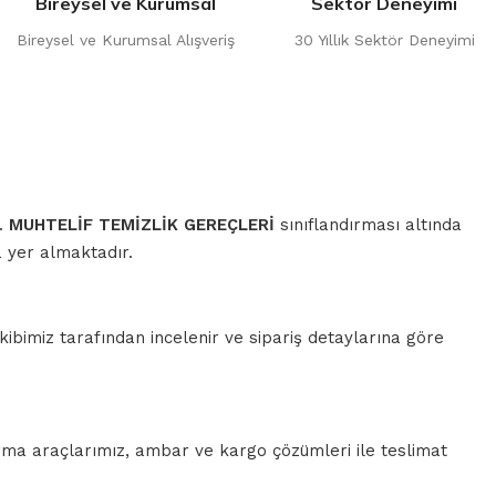
Bireysel ve Kurumsal
Sektör Deneyimi
Bireysel ve Kurumsal Alışveriş
30 Yıllık Sektör Deneyimi
r.
MUHTELİF TEMİZLİK GEREÇLERİ
sınıflandırması altında
a yer almaktadır.
ibimiz tarafından incelenir ve sipariş detaylarına göre
rma araçlarımız, ambar ve kargo çözümleri ile teslimat