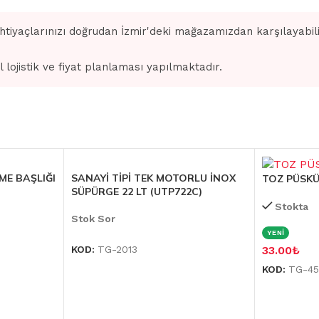
ihtiyaçlarınızı doğrudan İzmir'deki mağazamızdan karşılayabilir
l lojistik ve fiyat planlaması yapılmaktadır.
ME BAŞLIĞI
SANAYİ TİPİ TEK MOTORLU İNOX
TOZ PÜSK
SÜPÜRGE 22 LT (UTP722C)
Stokta
Stok Sor
YENİ
KOD:
TG-2013
33.00
₺
KOD:
TG-45