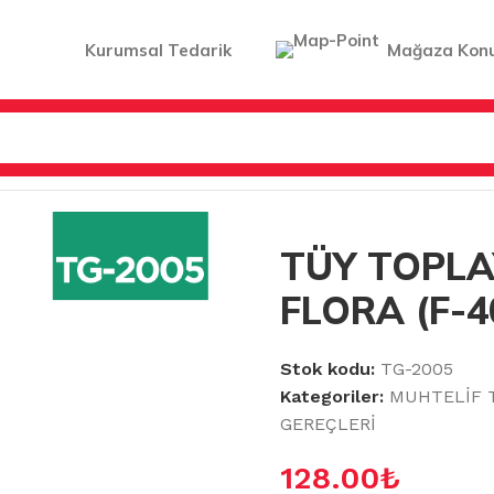
Kurumsal Tedarik
Mağaza Kon
EREÇLERİ
/
TÜY TOPLAYICI MEGA FLORA (F-408)
TÜY TOPLA
FLORA (F-4
Stok kodu:
TG-2005
Kategoriler:
MUHTELİF 
GEREÇLERİ
128.00
₺