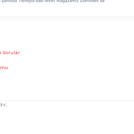
in yanında Trendyol’daki resmî mağazamız üzerinden de
n Sorular
umu
dır.