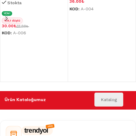
36.00
₺
Stokta
KOD:
A-004
YENİ
%9,1 düştü
30.00
₺
33.00
₺
KOD:
A-006
Ürün Kataloğumuz
Katalog
trendyol