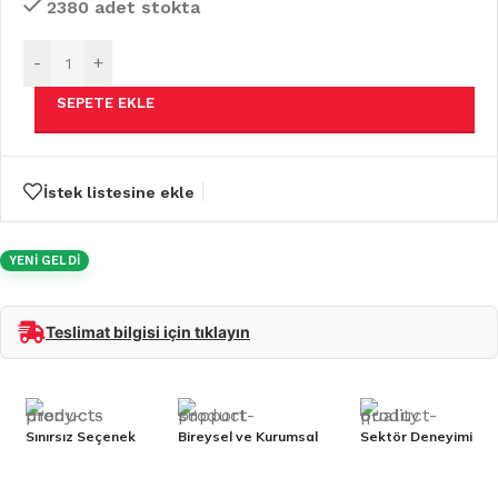
2380 adet stokta
-
+
SEPETE EKLE
İstek listesine ekle
YENİ GELDİ
Teslimat bilgisi için tıklayın
Sınırsız Seçenek
Bireysel ve Kurumsal
Sektör Deneyimi