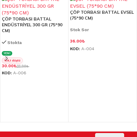
ÇÖP TORBASI BATTAL EVSEL
(75*90 CM)
ÇÖP TORBASI BATTAL
ENDÜSTRİYEL 300 GR (75*90
Stok Sor
CM)
36.00
₺
Stokta
KOD:
A-004
YENİ
%9,1 düştü
30.00
₺
33.00
₺
KOD:
A-006