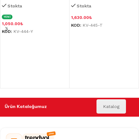
Stokta
Stokta
1,630.00
₺
YENİ
1,050.00
₺
KOD:
KV-445-T
KOD:
KV-444-Y
Ürün Kataloğumuz
Katalog
trendyol