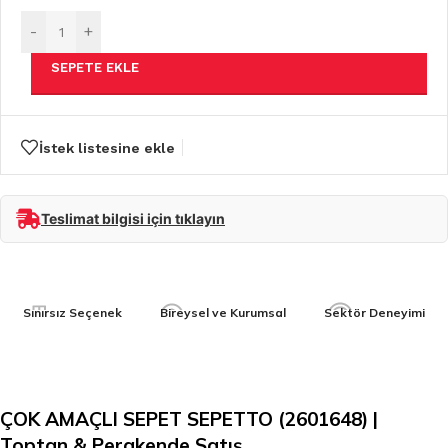
-
+
SEPETE EKLE
İstek listesine ekle
Teslimat bilgisi için tıklayın
Sınırsız Seçenek
Bireysel ve Kurumsal
Sektör Deneyimi
ÇOK AMAÇLI SEPET SEPETTO (2601648) |
Toptan & Perakende Satış