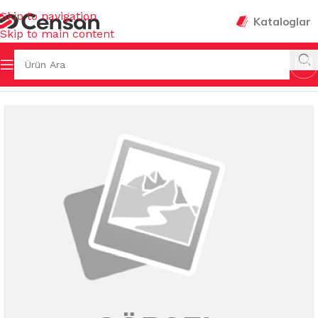
Skip to navigation
Kataloglar
Skip to main content
Ana Sayfa
/
EV GEREÇLERİ
/
ÇAMAŞIR SEPETLERİ & FİLELERİ