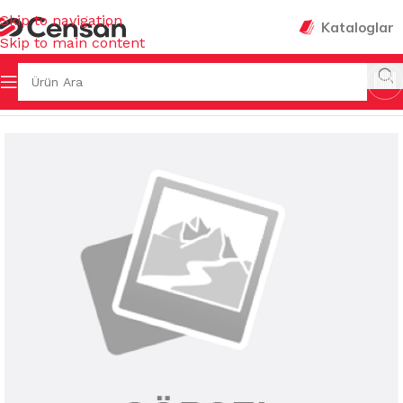
Skip to navigation
Kataloglar
Skip to main content
Ana Sayfa
/
EV GEREÇLERİ
/
ÇAMAŞIR SEPETLERİ & FİLELERİ