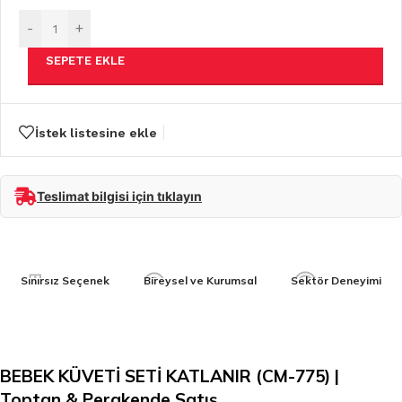
-
+
SEPETE EKLE
İstek listesine ekle
Teslimat bilgisi için tıklayın
Sınırsız Seçenek
Bireysel ve Kurumsal
Sektör Deneyimi
BEBEK KÜVETİ SETİ KATLANIR (CM-775) |
Toptan & Perakende Satış