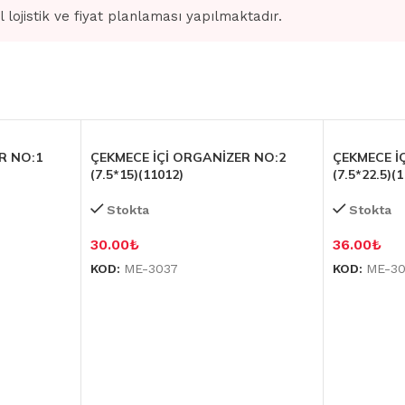
l lojistik ve fiyat planlaması yapılmaktadır.
R NO:1
ÇEKMECE İÇİ ORGANİZER NO:2
ÇEKMECE İ
(7.5*15)(11012)
(7.5*22.5)(
Stokta
Stokta
30.00
₺
36.00
₺
KOD:
ME-3037
KOD:
ME-3