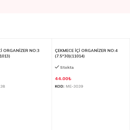
Çİ ORGANİZER NO:3
ÇEKMECE İÇİ ORGANİZER NO:4
11013)
(7.5*30)(11014)
Stokta
44.00
₺
038
KOD:
ME-3039