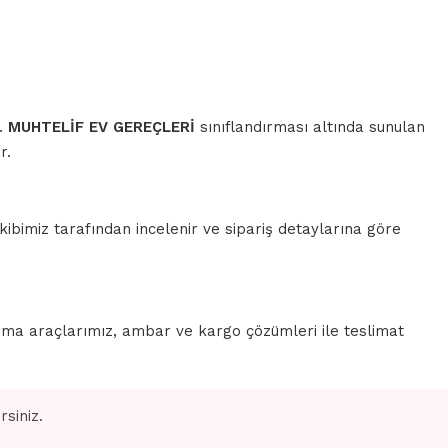
r.
MUHTELİF EV GEREÇLERİ
sınıflandırması altında sunulan
r.
ibimiz tarafından incelenir ve sipariş detaylarına göre
rma araçlarımız, ambar ve kargo çözümleri ile teslimat
siniz.