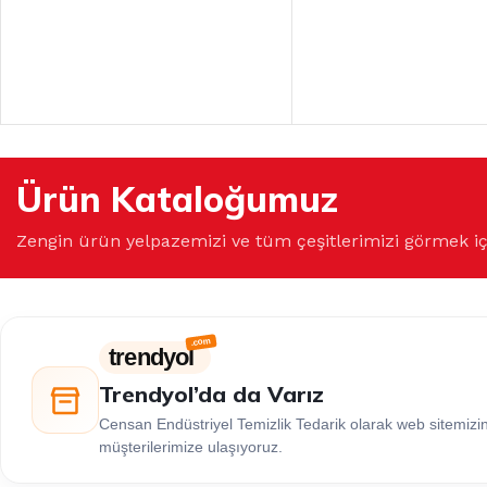
Ürün Kataloğumuz
Zengin ürün yelpazemizi ve tüm çeşitlerimizi görmek i
trendyol
Trendyol’da da Varız
Censan Endüstriyel Temizlik Tedarik olarak web sitemiz
müşterilerimize ulaşıyoruz.