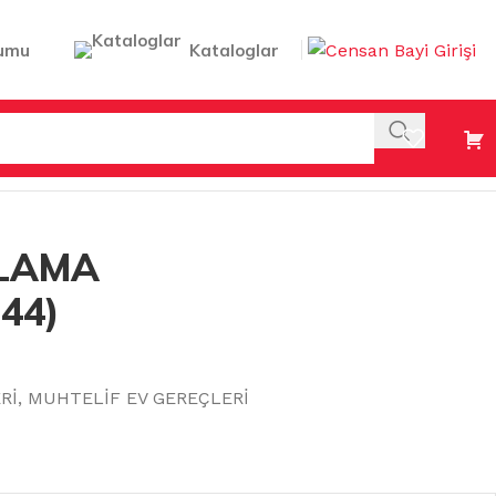
umu
Kataloglar
KLAMA
44)
Rİ
,
MUHTELİF EV GEREÇLERİ