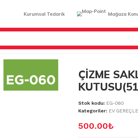
Kurumsal Tedarik
Mağaza Kon
E SAKLAMA KUTUSU(5144)
ÇİZME SA
KUTUSU(51
Stok kodu:
EG-060
Kategoriler:
EV GEREÇLE
500.00
₺