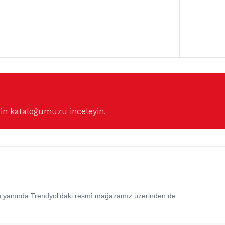
çin kataloğumuzu inceleyin.
in yanında Trendyol’daki resmî mağazamız üzerinden de