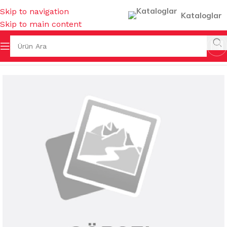
Skip to navigation
Kataloglar
Skip to main content
L MUTFAK
/
KEPÇE & KEVGİR & SPATULA & MAŞA & ÇIRPICI