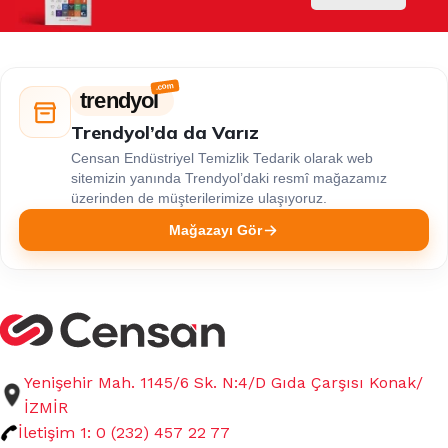
trendyol
Trendyol’da da Varız
Censan Endüstriyel Temizlik Tedarik olarak web
sitemizin yanında Trendyol’daki resmî mağazamız
üzerinden de müşterilerimize ulaşıyoruz.
Mağazayı Gör
Yenişehir Mah. 1145/6 Sk. N:4/D Gıda Çarşısı Konak/
İZMİR
İletişim 1: 0 (232) 457 22 77