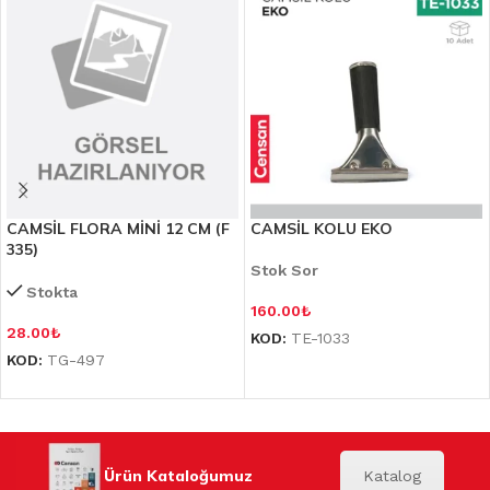
CAMSİL FLORA MİNİ 12 CM (F
CAMSİL KOLU EKO
335)
Stok Sor
Stokta
160.00
₺
28.00
₺
KOD:
TE-1033
KOD:
TG-497
Ürün Kataloğumuz
Katalog