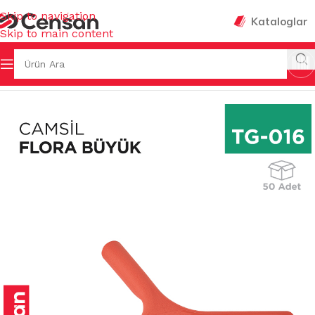
Skip to navigation
Kataloglar
Skip to main content
Sayfa
/
TEMİZLİK GEREÇLERİ
/
CAM TEMİZLEME GEREÇLERİ