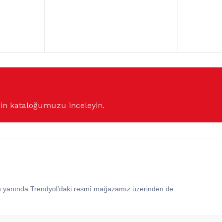
çin kataloğumuzu inceleyin.
in yanında Trendyol’daki resmî mağazamız üzerinden de