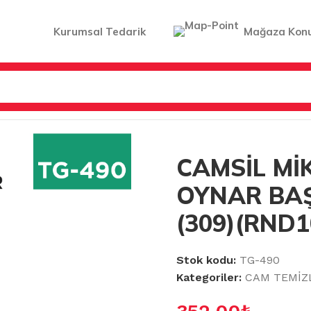
Kurumsal Tedarik
Mağaza Kon
LERİ
/
CAMSİL MİKROFİBER OYNAR BAŞLIKLI LÜKS (309)(
CAMSİL Mİ
OYNAR BAŞ
(309)(RND1
Stok kodu:
TG-490
Kategoriler:
CAM TEMİZ