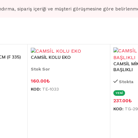
dırma, sipariş içeriği ve müşteri görüşmesine göre belirlenm
M (F 335)
CAMSİL KOLU EKO
CAMSİL Mİ
Stok Sor
BAŞLIKLI
160.00
₺
Stokta
KOD:
TE-1033
YENİ
237.00
₺
KOD:
TG-2