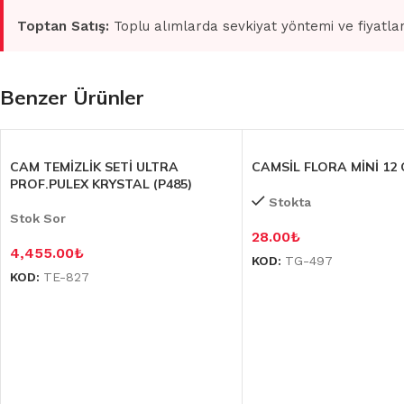
Toptan Satış:
Toplu alımlarda sevkiyat yöntemi ve fiyatlan
Benzer Ürünler
CAM TEMİZLİK SETİ ULTRA
CAMSİL FLORA MİNİ 12 C
PROF.PULEX KRYSTAL (P485)
Stokta
Stok Sor
28.00
₺
4,455.00
₺
KOD:
TG-497
KOD:
TE-827