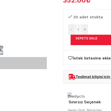
352.00
₺
20 adet stokta
-
+
SEPETE EKLE
İstek listesine ekle
Teslimat bilgisi için
Sınırsız Seçenek
Geniş Ürün Yelpazesi