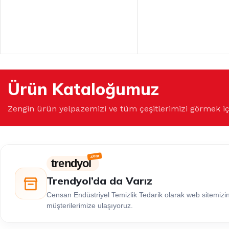
Ürün Kataloğumuz
Zengin ürün yelpazemizi ve tüm çeşitlerimizi görmek i
trendyol
Trendyol’da da Varız
Censan Endüstriyel Temizlik Tedarik olarak web sitemiz
müşterilerimize ulaşıyoruz.