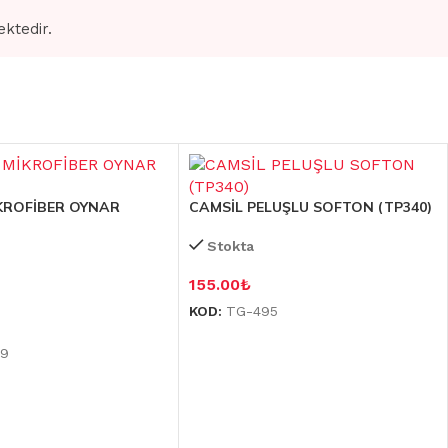
ektedir.
KROFİBER OYNAR
CAMSİL PELUŞLU SOFTON (TP340)
Stokta
155.00
₺
KOD:
TG-495
99