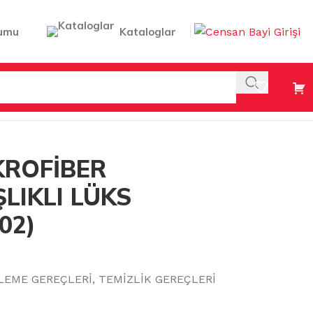
umu
Kataloglar
RND102)
KROFİBER
LIKLI LÜKS
02)
LEME GEREÇLERİ
,
TEMİZLİK GEREÇLERİ