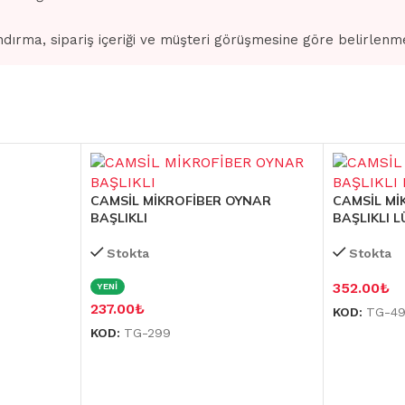
dırma, sipariş içeriği ve müşteri görüşmesine göre belirlenm
CAMSİL MİKROFİBER OYNAR
CAMSİL Mİ
BAŞLIKLI
BAŞLIKLI L
Stokta
Stokta
352.00
₺
YENİ
237.00
₺
KOD:
TG-4
KOD:
TG-299