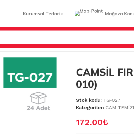
Kurumsal Tedarik
Mağaza Kon
LERİ
/
CAMSİL FIRÇALI FLORA (F 010)
CAMSİL FIR
010)
Stok kodu:
TG-027
Kategoriler:
CAM TEMİZ
172.00
₺