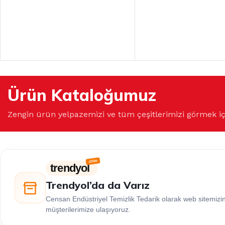
Ürün Kataloğumuz
Zengin ürün yelpazemizi ve tüm çeşitlerimizi görmek i
trendyol
Trendyol’da da Varız
Censan Endüstriyel Temizlik Tedarik olarak web sitemiz
müşterilerimize ulaşıyoruz.