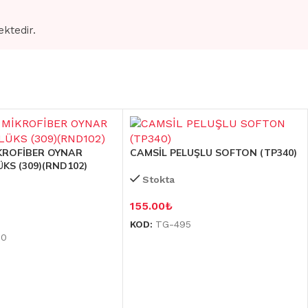
ektedir.
KROFİBER OYNAR
CAMSİL PELUŞLU SOFTON (TP340)
ÜKS (309)(RND102)
Stokta
155.00
₺
KOD:
TG-495
90