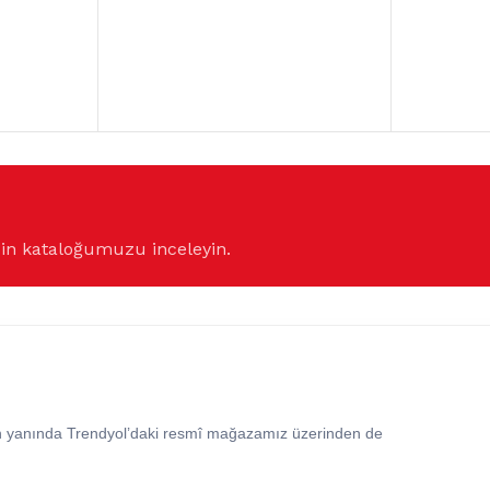
çin kataloğumuzu inceleyin.
in yanında Trendyol’daki resmî mağazamız üzerinden de