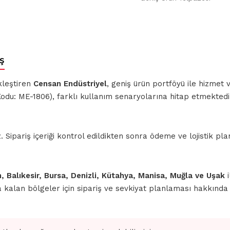
ş
kleştiren
Censan Endüstriyel
, geniş ürün portföyü ile hizmet
odu: ME-1806), farklı kullanım senaryolarına hitap etmektedi
ipariş içeriği kontrol edildikten sonra ödeme ve lojistik planl
n, Balıkesir, Bursa, Denizli, Kütahya, Manisa, Muğla ve Uşak
i
nda kalan bölgeler için sipariş ve sevkiyat planlaması hakkınd