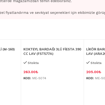
tlerde mağazamızdan temin edebilirsiniz.
zel fiyatlandırma ve sevkiyat seçenekleri için ekibimizle görü
İ (M-160)
KOKTEYL BARDAĞI 3LÜ FİESTA 390
LİKÖR BAR
CC LAV (FST577A)
LAV (ARA2
Stokta
Stokta
263.00
₺
205.00
₺
KOD:
ME-5074
KOD:
ME-5