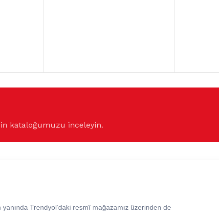
çin kataloğumuzu inceleyin.
in yanında Trendyol’daki resmî mağazamız üzerinden de