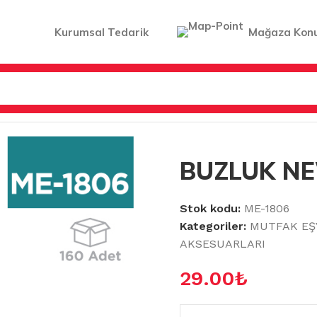
Kurumsal Tedarik
Mağaza Kon
LER & AKSESUARLARI
/
BUZLUK NEW (16011)
BUZLUK NE
Stok kodu:
ME-1806
Kategoriler:
MUTFAK EŞ
AKSESUARLARI
29.00
₺