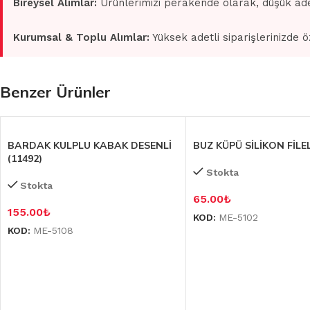
Bireysel Alımlar:
Ürünlerimizi perakende olarak, düşük ade
Kurumsal & Toplu Alımlar:
Yüksek adetli siparişlerinizde ö
Benzer Ürünler
BARDAK KULPLU KABAK DESENLİ
BUZ KÜPÜ SİLİKON FİLEL
(11492)
Stokta
Stokta
65.00
₺
155.00
₺
KOD:
ME-5102
KOD:
ME-5108