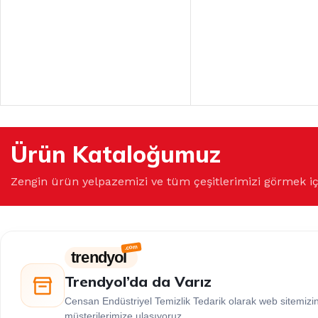
Ürün Kataloğumuz
Zengin ürün yelpazemizi ve tüm çeşitlerimizi görmek i
trendyol
Trendyol’da da Varız
Censan Endüstriyel Temizlik Tedarik olarak web sitemiz
müşterilerimize ulaşıyoruz.