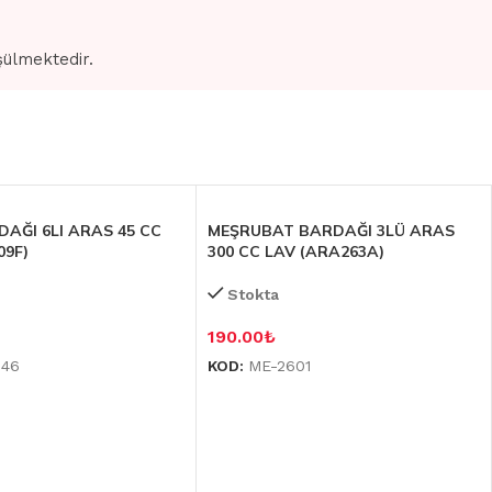
şülmektedir.
DAĞI 6LI ARAS 45 CC
MEŞRUBAT BARDAĞI 3LÜ ARAS
09F)
300 CC LAV (ARA263A)
Stokta
190.00
₺
046
KOD:
ME-2601