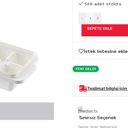
149 adet stokta
-
+
SEPETE EKLE
İstek listesine ekle
YENİ GELDİ
Teslimat bilgisi için
Sınırsız Seçenek
Geniş Ürün Yelpazesi