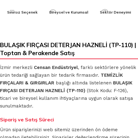
Sınırsız Seçenek
Bireysel ve Kurumsal
Sektör Deneyimi
BULAŞIK FIRÇASI DETERJAN HAZNELİ (TP-110) |
Toptan & Perakende Satış
İzmir merkezli
Censan Endüstriyel
, farklı sektörlere yönelik
ürün tedariği sağlayan bir tedarik firmasıdır.
TEMİZLİK
FIRÇALARI & GIRGIRLAR
başlığı altında listelenen
BULAŞIK
FIRÇASI DETERJAN HAZNELİ (TP-110)
(Stok Kodu: F-126),
ticari ve bireysel kullanım ihtiyaçlarına uygun olarak satışa
sunulmaktadır.
Sipariş ve Satış Süreci
Ürün siparişlerinizi web sitemiz üzerinden ön ödeme
olmadan iletebilirsiniz. Siparişler değerlendirme sürecinin