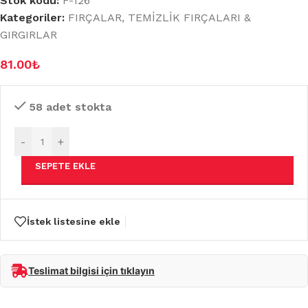
Stok kodu:
F-126
Kategoriler:
FIRÇALAR
,
TEMİZLİK FIRÇALARI &
GIRGIRLAR
81.00
₺
58 adet stokta
-
+
SEPETE EKLE
İstek listesine ekle
Teslimat bilgisi için tıklayın