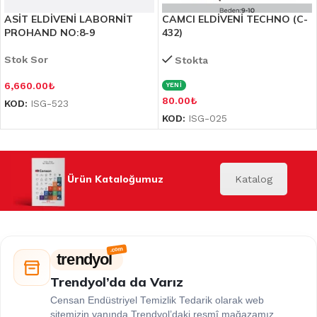
ASİT ELDİVENİ LABORNİT
CAMCI ELDİVENİ TECHNO (C-
PROHAND NO:8-9
432)
Stok Sor
Stokta
6,660.00
₺
YENİ
80.00
₺
KOD:
ISG-523
KOD:
ISG-025
Ürün Kataloğumuz
Katalog
trendyol
Trendyol’da da Varız
Censan Endüstriyel Temizlik Tedarik olarak web
sitemizin yanında Trendyol’daki resmî mağazamız