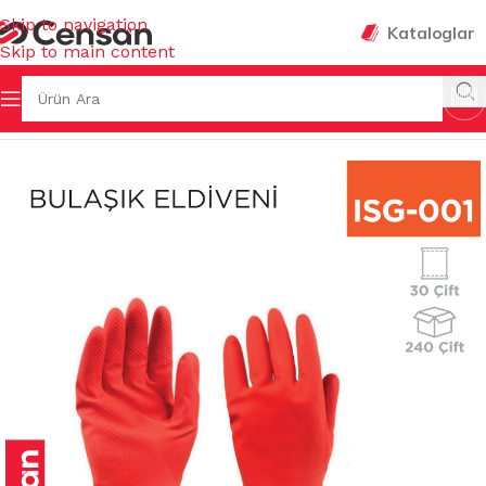
Skip to navigation
Kataloglar
Skip to main content
Ana Sayfa
/
İŞ GÜVENLİĞİ & HIRDAVAT
/
ELDİVENLER