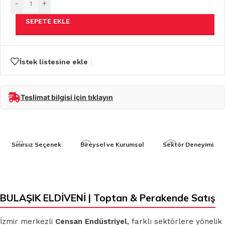
-
+
SEPETE EKLE
İstek listesine ekle
Teslimat bilgisi için tıklayın
Sınırsız Seçenek
Bireysel ve Kurumsal
Sektör Deneyimi
BULAŞIK ELDİVENİ | Toptan & Perakende Satış
İzmir merkezli
Censan Endüstriyel
, farklı sektörlere yönelik