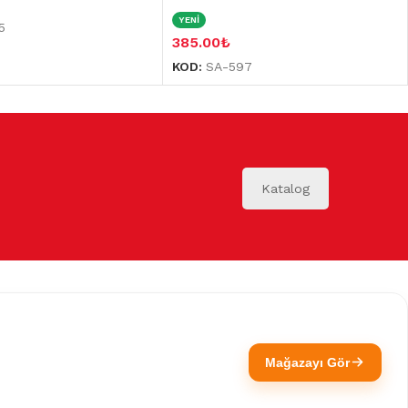
YENİ
5
385.00
₺
KOD:
SA-597
Katalog
Mağazayı Gör