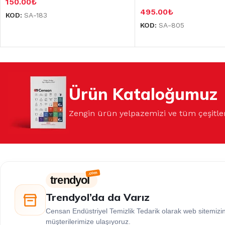
150.00
₺
495.00
₺
KOD:
SA-183
KOD:
SA-805
Ürün Kataloğumuz
Zengin ürün yelpazemizi ve tüm çeşitle
trendyol
Trendyol’da da Varız
Censan Endüstriyel Temizlik Tedarik olarak web sitemiz
müşterilerimize ulaşıyoruz.