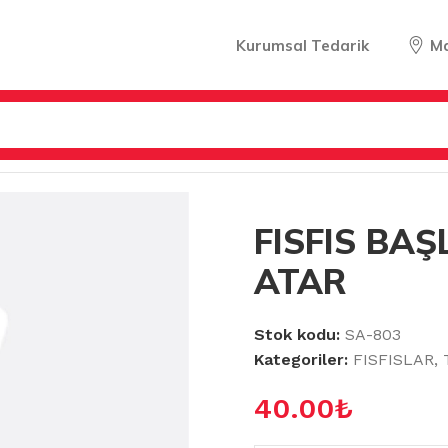
Kurumsal Tedarik
M
IĞI KÖPÜK ATAR
FISFIS BAŞ
ATAR
Stok kodu:
SA-803
Kategoriler:
FISFISLAR
,
40.00
₺