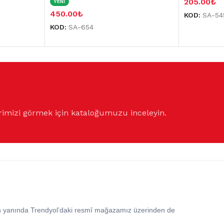
205.00
₺
YENİ
450.00
₺
KOD:
SA-54
KOD:
SA-654
rimizi görmek için kataloğumuzu inceleyin.
in yanında Trendyol’daki resmî mağazamız üzerinden de