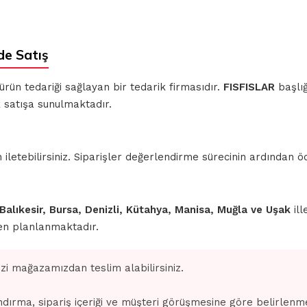
de Satış
 ürün tedariği sağlayan bir tedarik firmasıdır.
FISFISLAR
başlığ
k satışa sunulmaktadır.
iletebilirsiniz. Siparişler değerlendirme sürecinin ardından
 Balıkesir, Bursa, Denizli, Kütahya, Manisa, Muğla ve Uşak
ill
den planlanmaktadır.
izi mağazamızdan teslim alabilirsiniz.
dırma, sipariş içeriği ve müşteri görüşmesine göre belirlenm