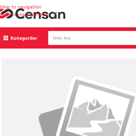
Skip to navigation
Skip to main content
Kategoriler
Ana Sayfa
/
TEMİZLİK GEREÇLERİ
/
FISFISLAR
/
FISFIS BAŞL