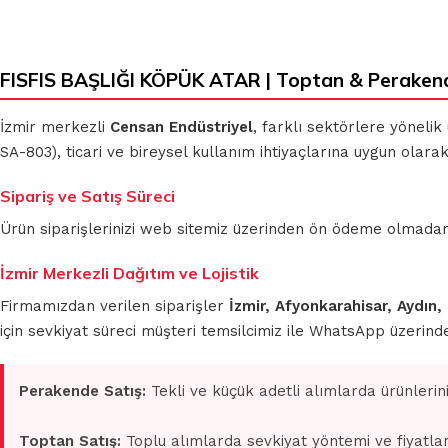
FISFIS BAŞLIĞI KÖPÜK ATAR | Toptan & Peraken
KLASIK BEZLER
MİKROFİBER
TEMİZLİK BEZLERİ
İzmir merkezli
Censan Endüstriyel
, farklı sektörlere yönelik
SA-803), ticari ve bireysel kullanım ihtiyaçlarına uygun olara
MUHTELİF
TEMİZLİK BEZLERİ
MİKROFİBER OTO
Sipariş ve Satış Süreci
GRUBU
Ürün siparişlerinizi web sitemiz üzerinden ön ödeme olmadan 
İzmir Merkezli Dağıtım ve Lojistik
Firmamızdan verilen siparişler
İzmir, Afyonkarahisar, Aydın,
için sevkiyat süreci müşteri temsilcimiz ile WhatsApp üzerin
Perakende Satış:
Tekli ve küçük adetli alımlarda ürünlerin
Toptan Satış:
Toplu alımlarda sevkiyat yöntemi ve fiyatlan