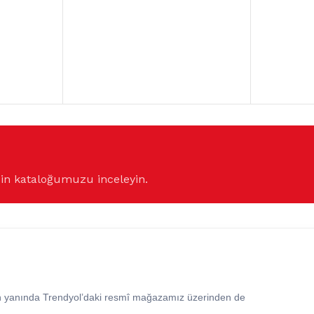
çin kataloğumuzu inceleyin.
in yanında Trendyol’daki resmî mağazamız üzerinden de