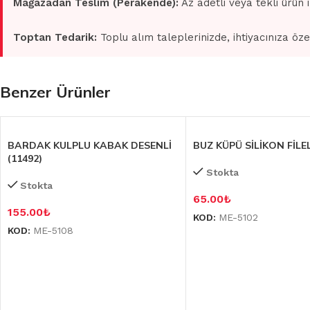
Mağazadan Teslim (Perakende):
Az adetli veya tekli ürün 
Toptan Tedarik:
Toplu alım taleplerinizde, ihtiyacınıza öze
Benzer Ürünler
BARDAK KULPLU KABAK DESENLİ
BUZ KÜPÜ SİLİKON FİLEL
(11492)
Stokta
Stokta
65.00
₺
155.00
₺
KOD:
ME-5102
KOD:
ME-5108