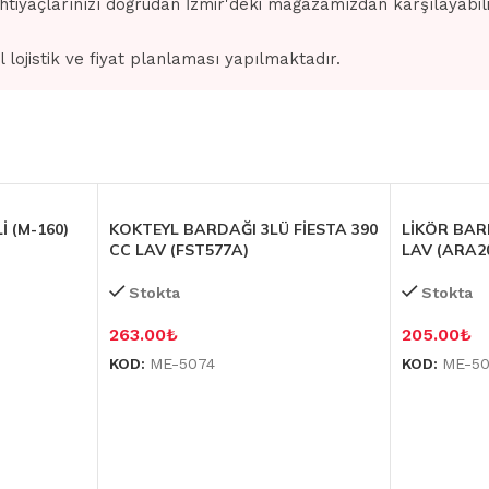
ihtiyaçlarınızı doğrudan İzmir'deki mağazamızdan karşılayabilir
l lojistik ve fiyat planlaması yapılmaktadır.
İ (M-160)
KOKTEYL BARDAĞI 3LÜ FİESTA 390
LİKÖR BAR
CC LAV (FST577A)
LAV (ARA2
Stokta
Stokta
263.00
₺
205.00
₺
KOD:
ME-5074
KOD:
ME-5