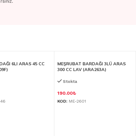
siniz.
DAĞI 6LI ARAS 45 CC
MEŞRUBAT BARDAĞI 3LÜ ARAS
09F)
300 CC LAV (ARA263A)
Stokta
190.00
₺
046
KOD:
ME-2601