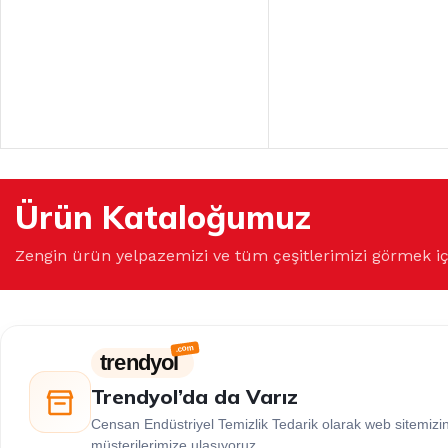
Ürün Kataloğumuz
Zengin ürün yelpazemizi ve tüm çeşitlerimizi görmek i
trendyol
Trendyol’da da Varız
Censan Endüstriyel Temizlik Tedarik olarak web sitemiz
müşterilerimize ulaşıyoruz.