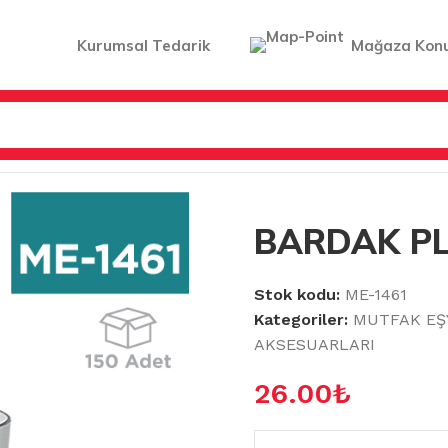
Kurumsal Tedarik
Mağaza Kon
LER & AKSESUARLARI
/
BARDAK PLASTİK 370 ML
BARDAK PL
Stok kodu:
ME-1461
Kategoriler:
MUTFAK EŞ
AKSESUARLARI
26.00
₺