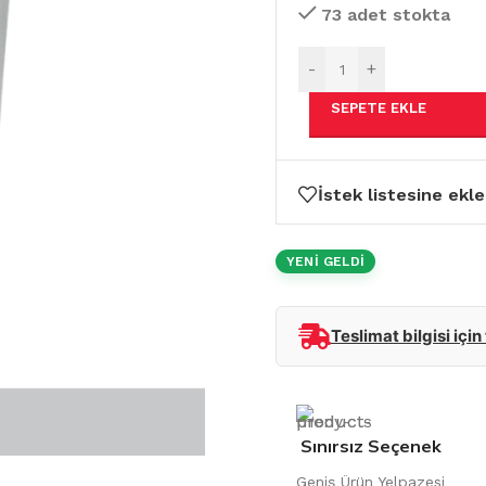
73 adet stokta
-
+
SEPETE EKLE
İstek listesine ekle
YENİ GELDİ
Teslimat bilgisi için
Sınırsız Seçenek
Geniş Ürün Yelpazesi