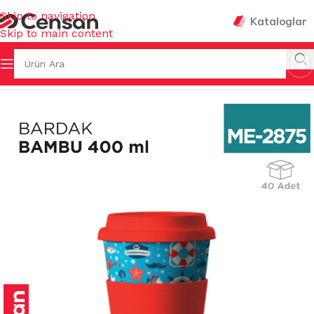
Skip to navigation
Kataloglar
Skip to main content
ŞYALARI
/
SU BARDAKLARI & SÜRAHİLER & AKSESUARLARI