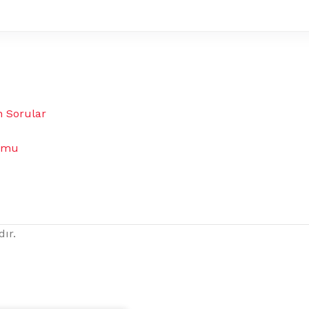
n Sorular
umu
dır.