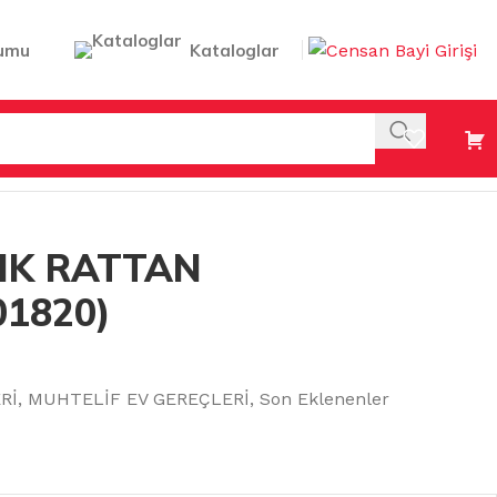
umu
Kataloglar
IK RATTAN
01820)
Rİ
,
MUHTELİF EV GEREÇLERİ
,
Son Eklenenler