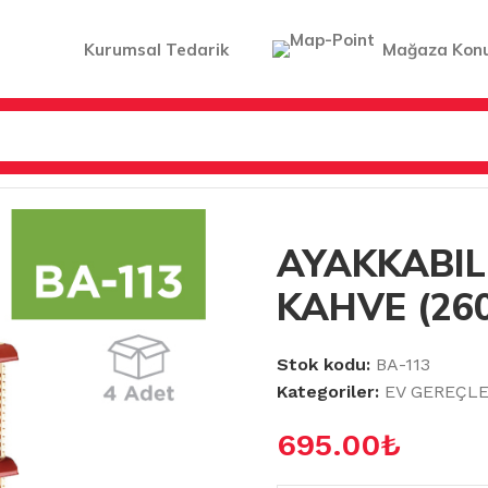
Kurumsal Tedarik
Mağaza Kon
KABILIK RATTAN KAHVE (2601820)
AYAKKABIL
KAHVE (26
Stok kodu:
BA-113
Kategoriler:
EV GEREÇLE
695.00
₺