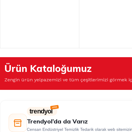
Ürün Kataloğumuz
Zengin ürün yelpazemizi ve tüm çeşitlerimizi görmek i
trendyol
Trendyol’da da Varız
Censan Endüstriyel Temizlik Tedarik olarak web sitemiz