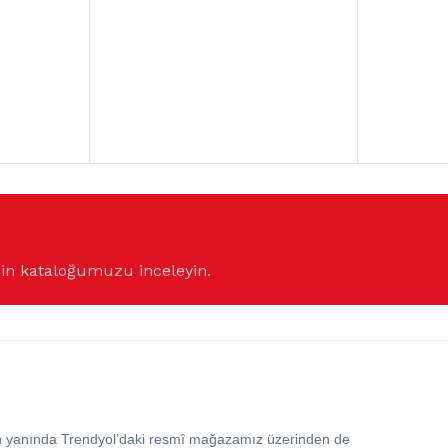
çin kataloğumuzu inceleyin.
in yanında Trendyol’daki resmî mağazamız üzerinden de