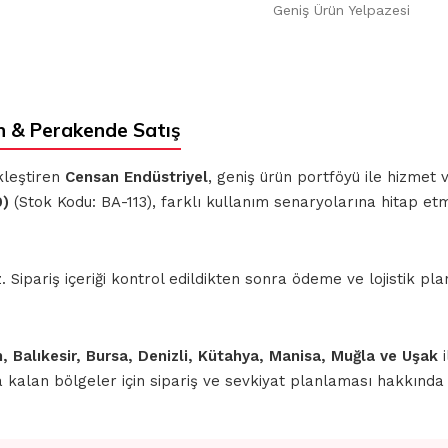
Geniş Ürün Yelpazesi
 & Perakende Satış
kleştiren
Censan Endüstriyel
, geniş ürün portföyü ile hizmet
0)
(Stok Kodu: BA-113), farklı kullanım senaryolarına hitap et
ipariş içeriği kontrol edildikten sonra ödeme ve lojistik planl
n, Balıkesir, Bursa, Denizli, Kütahya, Manisa, Muğla ve Uşak
i
nda kalan bölgeler için sipariş ve sevkiyat planlaması hakkınd