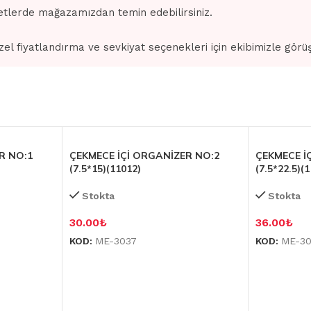
tlerde mağazamızdan temin edebilirsiniz.
zel fiyatlandırma ve sevkiyat seçenekleri için ekibimizle görü
R NO:1
ÇEKMECE İÇİ ORGANİZER NO:2
ÇEKMECE İ
(7.5*15)(11012)
(7.5*22.5)(
Stokta
Stokta
30.00
₺
36.00
₺
KOD:
ME-3037
KOD:
ME-3