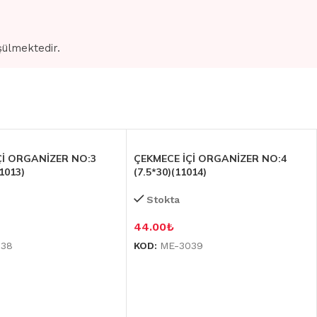
şülmektedir.
Çİ ORGANİZER NO:3
ÇEKMECE İÇİ ORGANİZER NO:4
11013)
(7.5*30)(11014)
Stokta
44.00
₺
038
KOD:
ME-3039