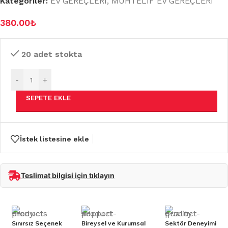
Kategoriler:
EV GEREÇLERİ
,
MUHTELİF EV GEREÇLERİ
380.00
₺
20 adet stokta
-
+
SEPETE EKLE
İstek listesine ekle
Teslimat bilgisi için tıklayın
Sınırsız Seçenek
Bireysel ve Kurumsal
Sektör Deneyimi