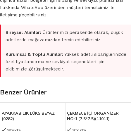
dışında kalan bölgeler için sipariş ve sevkiyat planlaması
hakkında WhatsApp üzerinden müşteri temsilcimiz ile
iletişime geçebilirsiniz.
Bireysel Alımlar:
Ürünlerimizi perakende olarak, düşük
adetlerde mağazamızdan temin edebilirsiniz.
Kurumsal & Toplu Alımlar:
Yüksek adetli siparişlerinizde
özel fiyatlandırma ve sevkiyat seçenekleri için
ekibimizle görüşülmektedir.
Benzer Ürünler
AYAKKABILIK LÜKS BEYAZ
ÇEKMECE İÇİ ORGANİZER
(0282)
NO:1 (7.5*7.5)(11011)
Stokta
Stokta