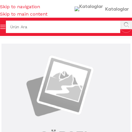
Skip to navigation
Kataloglar
Skip to main content
K KİMYASALLARI
/
ARAP SABUNU&AHŞAP TEMİZLEYİCİLER