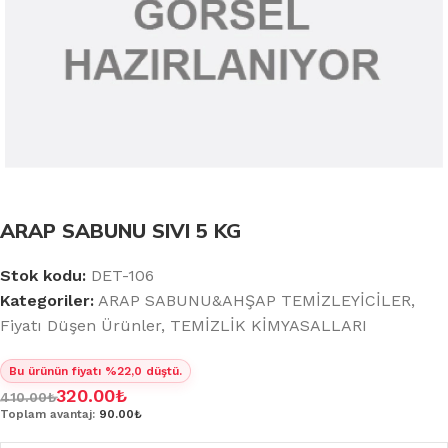
ARAP SABUNU SIVI 5 KG
Stok kodu:
DET-106
Kategoriler:
ARAP SABUNU&AHŞAP TEMİZLEYİCİLER
,
Fiyatı Düşen Ürünler
,
TEMİZLİK KİMYASALLARI
Bu ürünün fiyatı %22,0 düştü.
320.00
₺
410.00
₺
Toplam avantaj:
90.00₺