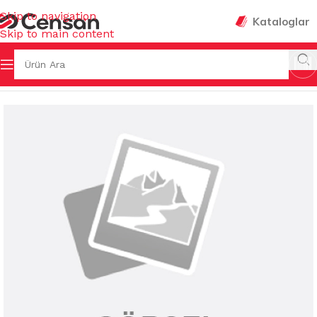
Skip to navigation
Kataloglar
Skip to main content
K KİMYASALLARI
/
ARAP SABUNU&AHŞAP TEMİZLEYİCİLER