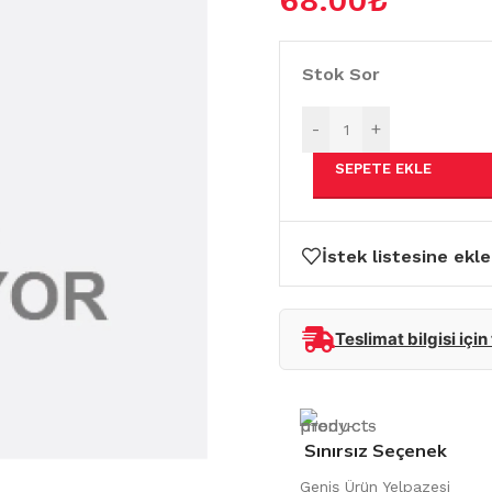
68.00
₺
Stok Sor
-
+
SEPETE EKLE
İstek listesine ekle
Teslimat bilgisi için
Sınırsız Seçenek
Geniş Ürün Yelpazesi