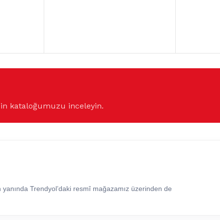
çin kataloğumuzu inceleyin.
in yanında Trendyol’daki resmî mağazamız üzerinden de