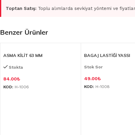
Toptan Satış:
Toplu alımlarda sevkiyat yöntemi ve fiyatlan
Benzer Ürünler
ASMA KİLİT 63 MM
BAGAJ LASTİĞİ YASSI
Stok Sor
Stokta
49.00
₺
84.00
₺
KOD:
H-1008
KOD:
H-1006