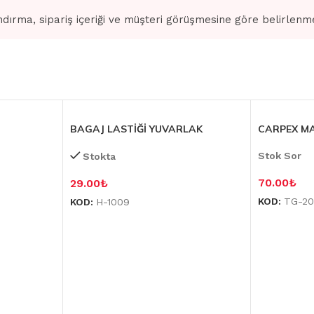
dırma, sipariş içeriği ve müşteri görüşmesine göre belirlenm
BAGAJ LASTİĞİ YUVARLAK
CARPEX M
Stok Sor
Stokta
70.00
₺
29.00
₺
KOD:
TG-20
KOD:
H-1009