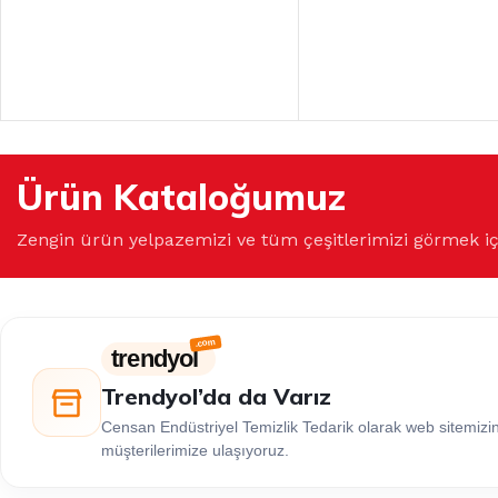
Ürün Kataloğumuz
Zengin ürün yelpazemizi ve tüm çeşitlerimizi görmek i
trendyol
Trendyol’da da Varız
Censan Endüstriyel Temizlik Tedarik olarak web sitemiz
müşterilerimize ulaşıyoruz.