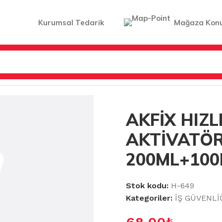
Kurumsal Tedarik
Mağaza Kon
AT MALZEMELERİ
/
AKFİX HIZLI YAPIŞTIRICI AKTİVATÖR 
AKFİX HIZLI
AKTİVATÖR
200ML+100
Stok kodu:
H-649
Kategoriler:
İŞ GÜVENLİ