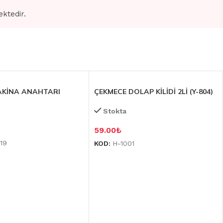
ektedir.
AKİNA ANAHTARI
ÇEKMECE DOLAP KİLİDİ 2Lİ (Y-804)
Stokta
59.00
₺
19
KOD:
H-1001