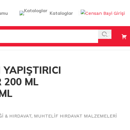
umu
Kataloglar
200 ML 200ML+100ML
 YAPIŞTIRICI
 200 ML
ML
Ğİ & HIRDAVAT
,
MUHTELİF HIRDAVAT MALZEMELERİ