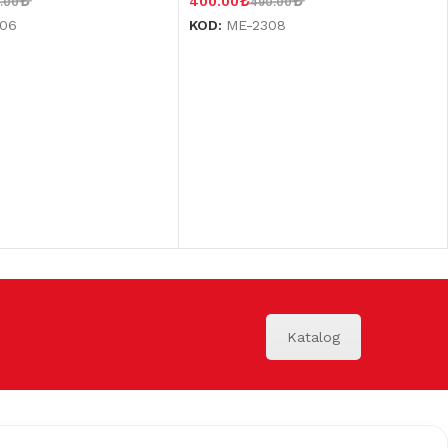
₺
₺
₺
400.00
.00
490.00
306
KOD:
ME-2308
Katalog