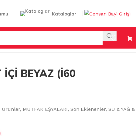
umu
Kataloglar
 İÇİ BEYAZ (İ60
n Ürünler
,
MUTFAK EŞYALARI
,
Son Eklenenler
,
SU & YAĞ &