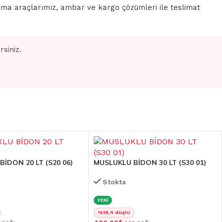
rma araçlarımız, ambar ve kargo çözümleri ile teslimat
siniz.
İDON 20 LT (S20 06)
MUSLUKLU BİDON 30 LT (S30 01)
Stokta
YENİ
%18,4 düştü