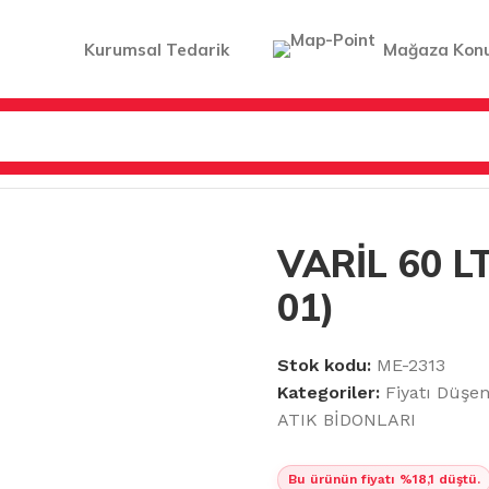
Kurumsal Tedarik
Mağaza Kon
RI
/
VARİL 60 LT İÇİ BEYAZ (İ60 01)
VARİL 60 LT
01)
Stok kodu:
ME-2313
Kategoriler:
Fiyatı Düşe
ATIK BİDONLARI
Bu ürünün fiyatı %18,1 düştü.