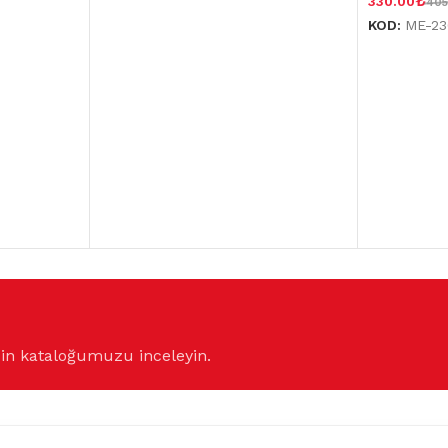
₺
330.00
405
KOD:
ME-2
çin kataloğumuzu inceleyin.