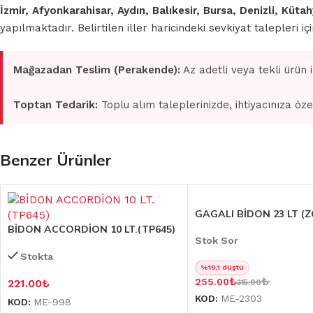
İzmir, Afyonkarahisar, Aydın, Balıkesir, Bursa, Denizli, Küt
yapılmaktadır. Belirtilen iller haricindeki sevkiyat talepleri 
Mağazadan Teslim (Perakende):
Az adetli veya tekli ürün 
Toptan Tedarik:
Toplu alım taleplerinizde, ihtiyacınıza öze
Benzer Ürünler
GAGALI BİDON 23 LT (Z
BİDON ACCORDİON 10 LT.(TP645)
Stok Sor
Stokta
%19,1 düştü
₺
₺
255.00
221.00
₺
315.00
KOD:
ME-2303
KOD:
ME-998