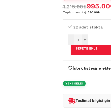
995.00
1,215.00
₺
Toplam avantaj:
220.00₺
22 adet stokta
-
+
SEPETE EKLE
İstek listesine ekle
YENİ GELDİ
Teslimat bilgisi için