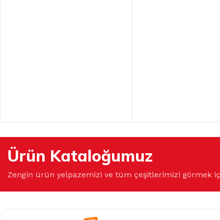
Ürün Kataloğumuz
Zengin ürün yelpazemizi ve tüm çeşitlerimizi görmek i