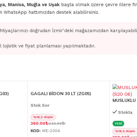
ahya, Manisa, Muğla ve Uşak
başta olmak üzere çevre illere fi
için WhatsApp hattımızdan destek alabilirsiniz.
ihtiyaçlarınızı doğrudan İzmir'deki mağazamızdan karşılayabilir
l lojistik ve fiyat planlaması yapılmaktadır.
G03)
GAGALI BİDON 30 LT (ZG05)
MUSLUKLU B
Stok Sor
Stokta
%18,2 düştü
₺
₺
360.00
440.00
YENİ
KOD:
ME-2304
%18,5 düştü