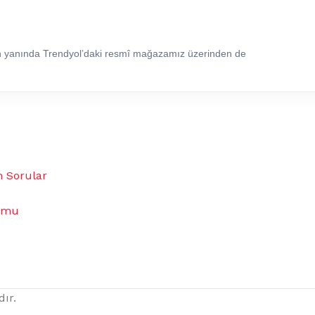
in yanında Trendyol’daki resmî mağazamız üzerinden de
n Sorular
umu
dır.