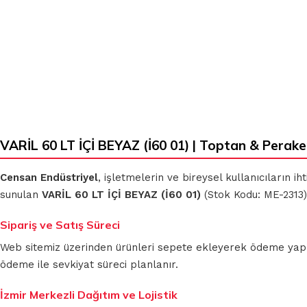
KLASIK
MİKROFİBER
BEZLER
TEMİZLİK
BEZLERİ
MUHTELİF
TEMİZLİK
MİKROFİBER
VARİL 60 LT İÇİ BEYAZ (İ60 01) | Toptan & Perak
BEZLERİ
OTO GRUBU
Censan Endüstriyel
, işletmelerin ve bireysel kullanıcıların 
sunulan
VARİL 60 LT İÇİ BEYAZ (İ60 01)
(Stok Kodu: ME-2313)
Sipariş ve Satış Süreci
Web sitemiz üzerinden ürünleri sepete ekleyerek ödeme yapmada
ödeme ile sevkiyat süreci planlanır.
İzmir Merkezli Dağıtım ve Lojistik