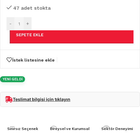
47 adet stokta
-
+
SEPETE EKLE
İstek listesine ekle
YENİ GELDİ
Teslimat bilgisi için tıklayın
Sınırsız Seçenek
Bireysel ve Kurumsal
Sektör Deneyimi