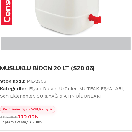
MUSLUKLU BİDON 20 LT (S20 06)
Stok kodu:
ME-2306
Kategoriler:
Fiyatı Düşen Ürünler
,
MUTFAK EŞYALARI
,
Son Eklenenler
,
SU & YAĞ & ATIK BİDONLARI
Bu ürünün fiyatı %18,5 düştü.
330.00
₺
405.00
₺
Toplam avantaj:
75.00₺