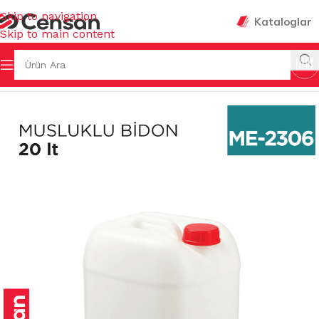
Skip to navigation
Kataloglar
Skip to main content
na Sayfa
/
MUTFAK EŞYALARI
/
SU & YAĞ & ATIK BİDONLARI