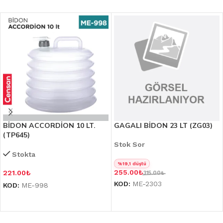
BİDON ACCORDİON 10 LT.
GAGALI BİDON 23 LT (ZG03)
(TP645)
Stok Sor
Stokta
%19,1 düştü
255.00
₺
221.00
₺
315.00
₺
KOD:
ME-2303
KOD:
ME-998