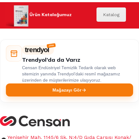
Ürün Kataloğumuz
Katalog
trendyol
Trendyol’da da Varız
Censan Endüstriyel Temizlik Tedarik olarak web
sitemizin yanında Trendyol’daki resmî mağazamız
üzerinden de müşterilerimize ulaşıyoruz.
Mağazayı Gör
Yenişehir Mah. 1145/6 Sk. N:4/D Gıda Çarşısı Konak/