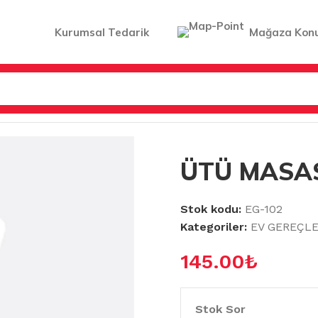
Kurumsal Tedarik
Mağaza Kon
LIFI KEÇE
ÜTÜ MASASI
Stok kodu:
EG-102
Kategoriler:
EV GEREÇLE
145.00
₺
Stok Sor