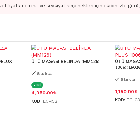
zel fiyatlandırma ve sevkiyat seçenekleri için ekibimizle görü
DELUX
ÜTÜ MASASI BELİNDA (MM126)
ÜTÜ MASAS
1006)(15026
Stokta
Stokta
YENİ
1,150.00
₺
4,050.00
₺
KOD:
EG-0
KOD:
EG-152