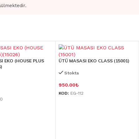
şülmektedir.
I EKO (HOUSE PLUS
ÜTÜ MASASI EKO CLASS (15001)
)
Stokta
950.00
₺
KOD:
EG-112
30