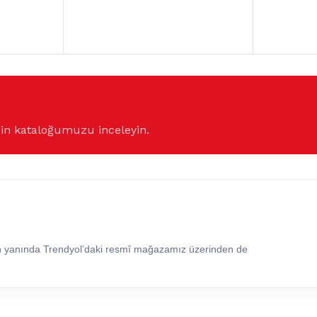
çin kataloğumuzu inceleyin.
in yanında Trendyol’daki resmî mağazamız üzerinden de