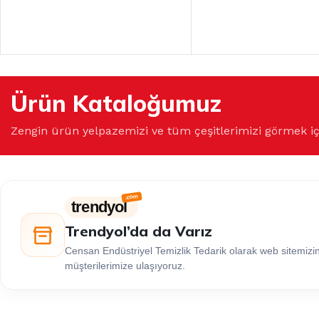
Ürün Kataloğumuz
Zengin ürün yelpazemizi ve tüm çeşitlerimizi görmek i
trendyol
Trendyol’da da Varız
Censan Endüstriyel Temizlik Tedarik olarak web sitemiz
müşterilerimize ulaşıyoruz.