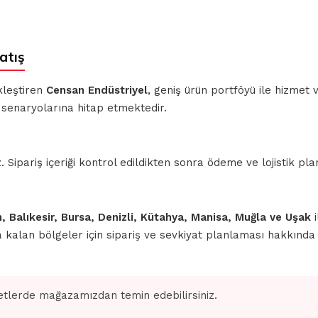
atış
kleştiren
Censan Endüstriyel
, geniş ürün portföyü ile hizmet
 senaryolarına hitap etmektedir.
ipariş içeriği kontrol edildikten sonra ödeme ve lojistik planl
n, Balıkesir, Bursa, Denizli, Kütahya, Manisa, Muğla ve Uşak
i
nda kalan bölgeler için sipariş ve sevkiyat planlaması hakkınd
tlerde mağazamızdan temin edebilirsiniz.