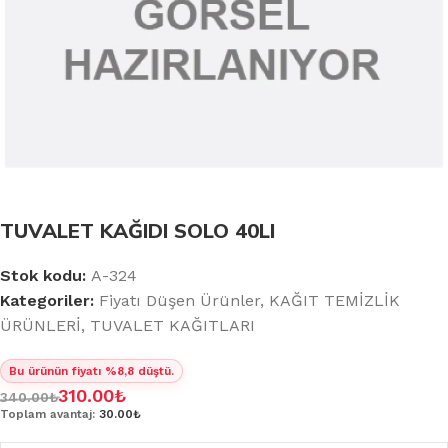
TUVALET KAĞIDI SOLO 40LI
Stok kodu:
A-324
Kategoriler:
Fiyatı Düşen Ürünler
,
KAĞIT TEMİZLİK
ÜRÜNLERİ
,
TUVALET KAĞITLARI
Bu ürünün fiyatı %8,8 düştü.
310.00
₺
340.00
₺
Toplam avantaj:
30.00₺