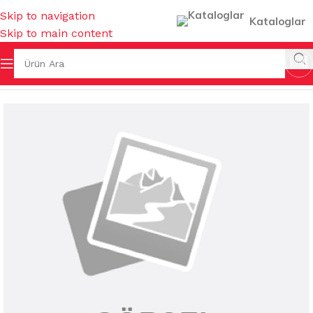
Skip to navigation
Kataloglar
Skip to main content
a Sayfa
/
KAĞIT TEMİZLİK ÜRÜNLERİ
/
TUVALET KAĞITLARI