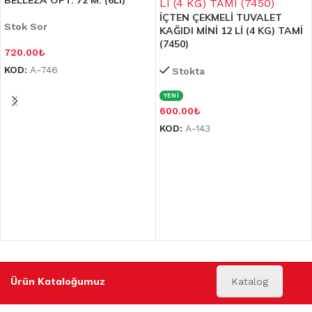
BELLEZA OPT. 72 M. (6LI)
İÇTEN ÇEKMELİ TUVALET
Stok Sor
KAĞIDI MİNİ 12 Lİ (4 KG) TAMİ
(7450)
720.00
₺
KOD:
A-746
Stokta
YENİ
600.00
₺
KOD:
A-143
Ürün Kataloğumuz
Katalog