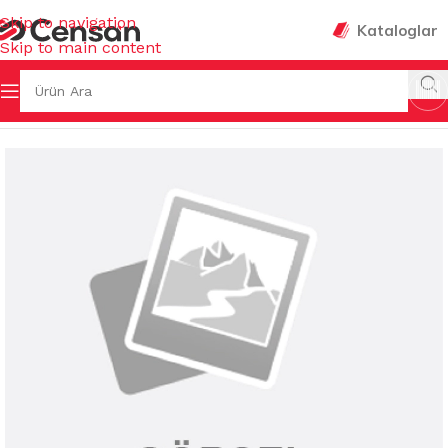
Skip to navigation
Kataloglar
Skip to main content
a Sayfa
/
KAĞIT TEMİZLİK ÜRÜNLERİ
/
TUVALET KAĞITLARI