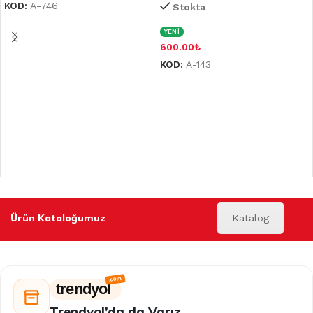
KOD:
A-746
Stokta
YENİ
600.00
₺
KOD:
A-143
Ürün Kataloğumuz
Katalog
trendyol
Trendyol’da da Varız