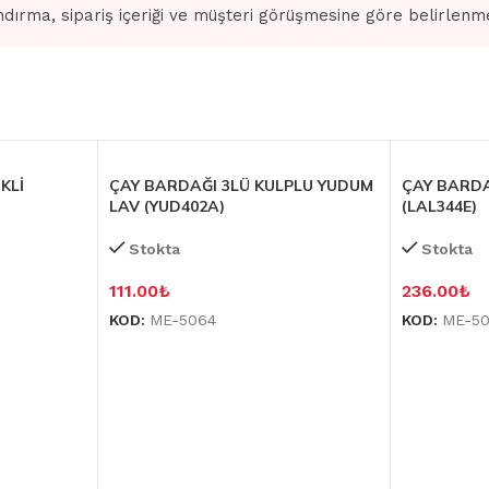
dırma, sipariş içeriği ve müşteri görüşmesine göre belirlenm
KLİ
ÇAY BARDAĞI 3LÜ KULPLU YUDUM
ÇAY BARDA
LAV (YUD402A)
(LAL344E)
Stokta
Stokta
111.00
₺
236.00
₺
KOD:
ME-5064
KOD:
ME-5