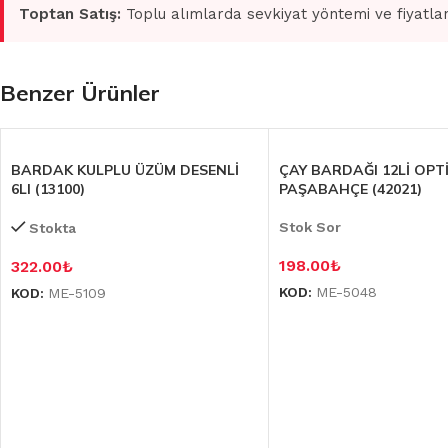
Toptan Satış:
Toplu alımlarda sevkiyat yöntemi ve fiyatlan
Benzer Ürünler
BARDAK KULPLU ÜZÜM DESENLİ
ÇAY BARDAĞI 12Lİ OPTİ
6LI (13100)
PAŞABAHÇE (42021)
Stok Sor
Stokta
198.00
₺
322.00
₺
KOD:
ME-5048
KOD:
ME-5109