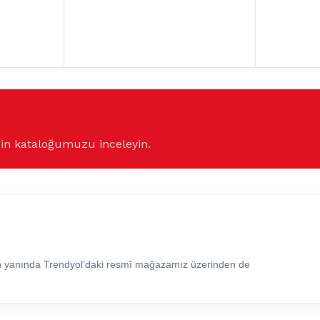
çin kataloğumuzu inceleyin.
in yanında Trendyol’daki resmî mağazamız üzerinden de