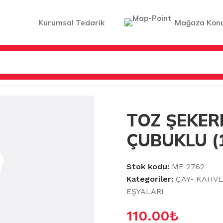
Kurumsal Tedarik
Mağaza Kon
 & TERMOSLAR & AKSESUARLARI
/
TOZ ŞEKERLİK CAM ÇUBU
TOZ ŞEKER
ÇUBUKLU (
Stok kodu:
ME-2762
Kategoriler:
ÇAY- KAHV
EŞYALARI
110.00
₺