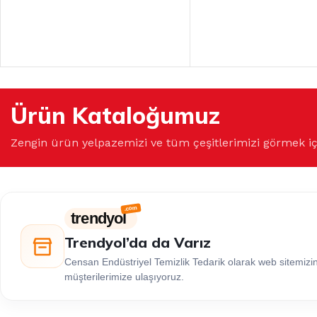
Ürün Kataloğumuz
Zengin ürün yelpazemizi ve tüm çeşitlerimizi görmek i
trendyol
Trendyol’da da Varız
Censan Endüstriyel Temizlik Tedarik olarak web sitemiz
müşterilerimize ulaşıyoruz.