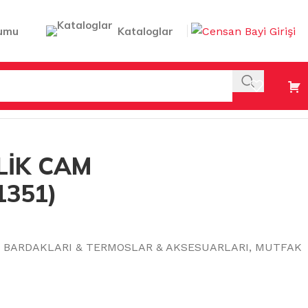
umu
Kataloglar
KLU (1351)
LİK CAM
1351)
E BARDAKLARI & TERMOSLAR & AKSESUARLARI
,
MUTFAK