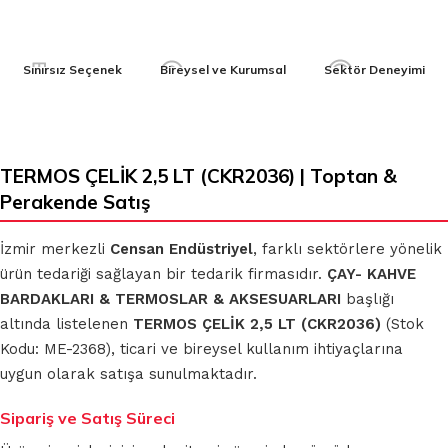
Sınırsız Seçenek
Bireysel ve Kurumsal
Sektör Deneyimi
TERMOS ÇELİK 2,5 LT (CKR2036) | Toptan &
Perakende Satış
İzmir merkezli
Censan Endüstriyel
, farklı sektörlere yönelik
ürün tedariği sağlayan bir tedarik firmasıdır.
ÇAY- KAHVE
BARDAKLARI & TERMOSLAR & AKSESUARLARI
başlığı
altında listelenen
TERMOS ÇELİK 2,5 LT (CKR2036)
(Stok
Kodu: ME-2368), ticari ve bireysel kullanım ihtiyaçlarına
uygun olarak satışa sunulmaktadır.
Sipariş ve Satış Süreci