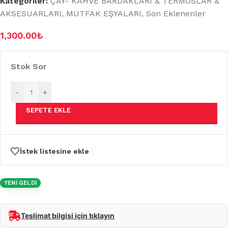
Kategoriler:
ÇAY- KAHVE BARDAKLARI & TERMOSLAR &
AKSESUARLARI
,
MUTFAK EŞYALARI
,
Son Eklenenler
1,300.00
₺
Stok Sor
-
+
SEPETE EKLE
İstek listesine ekle
YENİ GELDİ
Teslimat bilgisi için tıklayın