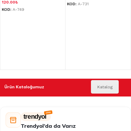
120.00
₺
KOD:
A-731
KOD:
A-749
Ürün Kataloğumuz
Katalog
trendyol
Trendyol’da da Varız