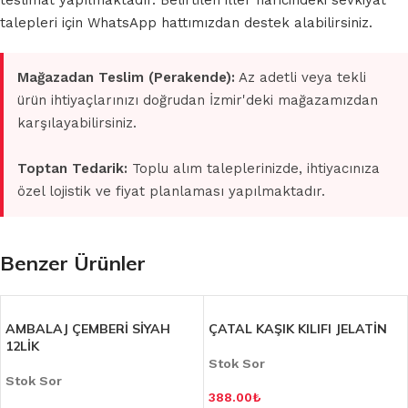
teslimat yapılmaktadır. Belirtilen iller haricindeki sevkiyat
talepleri için WhatsApp hattımızdan destek alabilirsiniz.
Mağazadan Teslim (Perakende):
Az adetli veya tekli
ürün ihtiyaçlarınızı doğrudan İzmir'deki mağazamızdan
karşılayabilirsiniz.
Toptan Tedarik:
Toplu alım taleplerinizde, ihtiyacınıza
özel lojistik ve fiyat planlaması yapılmaktadır.
Benzer Ürünler
AMBALAJ ÇEMBERİ SİYAH
ÇATAL KAŞIK KILIFI JELATİN
12LİK
Stok Sor
Stok Sor
388.00
₺