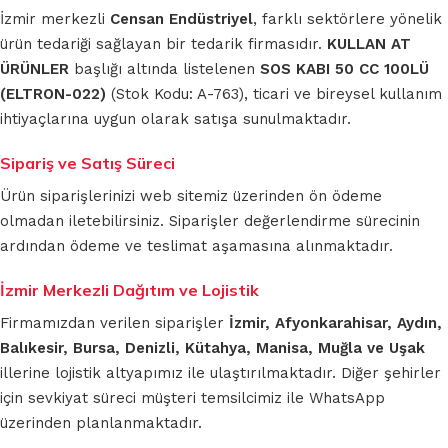
İzmir merkezli
Censan Endüstriyel
, farklı sektörlere yönelik
ürün tedariği sağlayan bir tedarik firmasıdır.
KULLAN AT
ÜRÜNLER
başlığı altında listelenen
SOS KABI 50 CC 100LÜ
(ELTRON-022)
(Stok Kodu: A-763), ticari ve bireysel kullanım
ihtiyaçlarına uygun olarak satışa sunulmaktadır.
Sipariş ve Satış Süreci
Ürün siparişlerinizi web sitemiz üzerinden ön ödeme
olmadan iletebilirsiniz. Siparişler değerlendirme sürecinin
ardından ödeme ve teslimat aşamasına alınmaktadır.
İzmir Merkezli Dağıtım ve Lojistik
Firmamızdan verilen siparişler
İzmir, Afyonkarahisar, Aydın,
Balıkesir, Bursa, Denizli, Kütahya, Manisa, Muğla ve Uşak
illerine lojistik altyapımız ile ulaştırılmaktadır. Diğer şehirler
için sevkiyat süreci müşteri temsilcimiz ile WhatsApp
üzerinden planlanmaktadır.