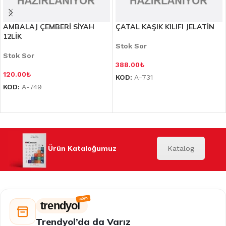
AMBALAJ ÇEMBERİ SİYAH
ÇATAL KAŞIK KILIFI JELATİN
12LİK
Stok Sor
Stok Sor
388.00
₺
120.00
₺
KOD:
A-731
KOD:
A-749
Ürün Kataloğumuz
Katalog
trendyol
Trendyol’da da Varız