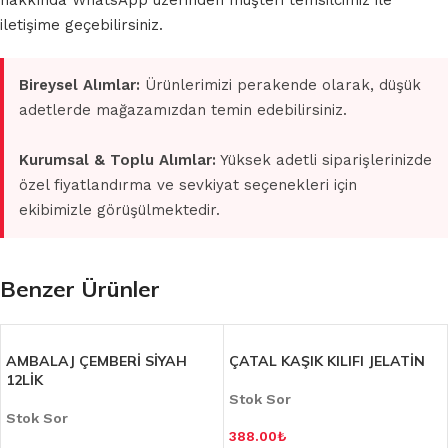
hakkında WhatsApp üzerinden müşteri temsilcimiz ile
iletişime geçebilirsiniz.
Bireysel Alımlar:
Ürünlerimizi perakende olarak, düşük
adetlerde mağazamızdan temin edebilirsiniz.
Kurumsal & Toplu Alımlar:
Yüksek adetli siparişlerinizde
özel fiyatlandırma ve sevkiyat seçenekleri için
ekibimizle görüşülmektedir.
Benzer Ürünler
AMBALAJ ÇEMBERİ SİYAH
ÇATAL KAŞIK KILIFI JELATİN
12LİK
Stok Sor
Stok Sor
388.00
₺