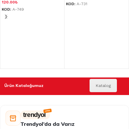
120.00
₺
KOD:
A-731
KOD:
A-749
Ürün Kataloğumuz
Katalog
trendyol
Trendyol’da da Varız